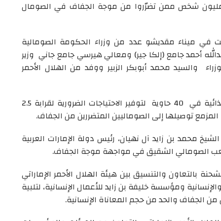
ذائية ، لتوفير الاحتياجات الضرورية لحوالي 2.5 مليون شخص ممن تضرّروا من موجة الجفاف في الصومال
في ميناء مقديشو عدد من وزراء الحكومة الصومالية
الله أحمد جامع (إلكا جير) ومعالي هيرسي جامع جاني وزير
زراء والسيد محمد أبوبكر الزبير ووفد من الهلال الأحمر
وحلمت الباخرة الإماراتية 1070 طن من المواد الغذائية في 40 حاوية لتوفير الاحتياجات الضرورية لقرابة 2.5
مزمع توصيلها إلى الصوماليين المتضررين من الجفاف.
يخ محمد بن زايد آل نهيان، رئيس دولة الإمارات العربية
شعب الصومالي الشقيق في مواجهة موجة الجفاف.
لشحنة بالتعاون والتنسيق بين هيئة الهلال الأحمر الإماراتي
لإنسانية ومؤسسة خليفة بن زايد للأعمال الإنسانية، لتلبية
من الجفاف والحد من حجم المعاناة الإنسانية.