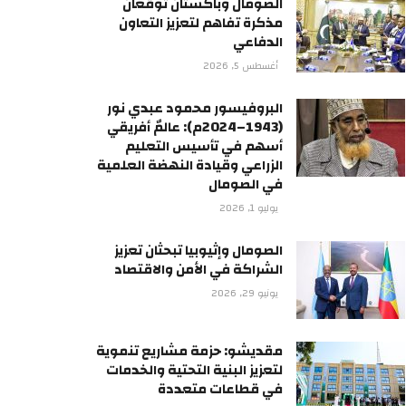
الصومال وباكستان توقعان
مذكرة تفاهم لتعزيز التعاون
الدفاعي
أغسطس 5, 2026
البروفيسور محمود عبدي نور
(1943–2024م): عالمٌ أفريقي
أسهم في تأسيس التعليم
الزراعي وقيادة النهضة العلمية
في الصومال
يوليو 1, 2026
الصومال وإثيوبيا تبحثان تعزيز
الشراكة في الأمن والاقتصاد
يونيو 29, 2026
مقديشو: حزمة مشاريع تنموية
لتعزيز البنية التحتية والخدمات
في قطاعات متعددة