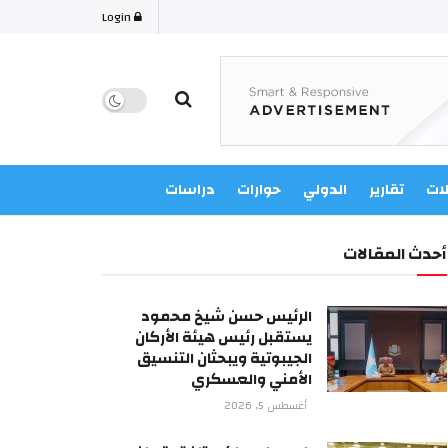
Login
لات
تقارير
الدولي
حوارات
دراسات
أحدث المقالات
الرئيس حسن شيخ محمود
يستقبل رئيس هيئة الأركان
الجيبوتية ويبحثان التنسيق
الأمني والعسكري
أغسطس 5, 2026