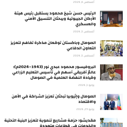
أغسطس 6, 2026
الرئيس حسن شيخ محمود يستقبل رئيس هيئة
الأركان الجيبوتية ويبحثان التنسيق الأمني
والعسكري
أغسطس 5, 2026
الصومال وباكستان توقعان مذكرة تفاهم لتعزيز
التعاون الدفاعي
أغسطس 5, 2026
البروفيسور محمود عبدي نور (1943–2024م):
عالمٌ أفريقي أسهم في تأسيس التعليم الزراعي
وقيادة النهضة العلمية في الصومال
يوليو 1, 2026
الصومال وإثيوبيا تبحثان تعزيز الشراكة في الأمن
والاقتصاد
يونيو 29, 2026
مقديشو: حزمة مشاريع تنموية لتعزيز البنية التحتية
والخدمات في قطاعات متعددة