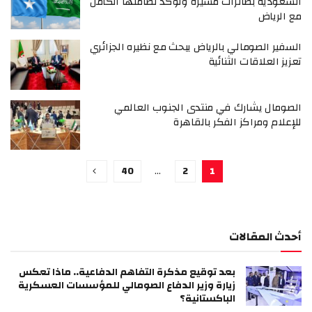
السعودية بطائرات مسيّرة وتؤكد تضامنها الكامل
مع الرياض
السفير الصومالي بالرياض يبحث مع نظيره الجزائري
تعزيز العلاقات الثنائية
الصومال يشارك في منتدى الجنوب العالمي
للإعلام ومراكز الفكر بالقاهرة
40
…
2
1
أحدث المقالات
بعد توقيع مذكرة التفاهم الدفاعية.. ماذا تعكس
زيارة وزير الدفاع الصومالي للمؤسسات العسكرية
الباكستانية؟