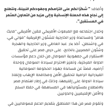
وأضاف:
” شكرًا لكم على التزامكم وجهودكم النبيلة، ونتطلع
إلى نجاح هذه الحملة الإنسانية وإلى مزيد من التعاون المثمر
في المستقبل”.
وخلال اجتماعه مع المبعوث الأمريكي للقرن الأفريقي “مايك
هامر” ومساعدة وزير الخارجية للشئون الإفريقية “مولي في،
في واشنطن، أكد بدر عبد العاطي وزير الخارجية والهجرة
وشئون المصريين بالخارج، على حرص مصر على تحقيق
الاستقرار في جمهورية الصومال من خلال دعم مؤسسات
الدولة المركزية، وتعزيز الاحترام لسيادة الصومال ووحدة
أراضيه، فضلاً عن مساندة جهود الحكومة الصومالية
الفيدرالية الرامية لتحقيق الأمن ومكافحة الإرهاب وإنفاذ
سيادة الدولة على إقليمها، وذلك في إطار اهتمام مصر
بالاضطلاع بمسئولياتها في المساهمة في حفظ السلم
والأمن الإقليميين والدوليين.
وتقوم مصر من هذا المنطلق بتقديم الدعم للصوماليين في