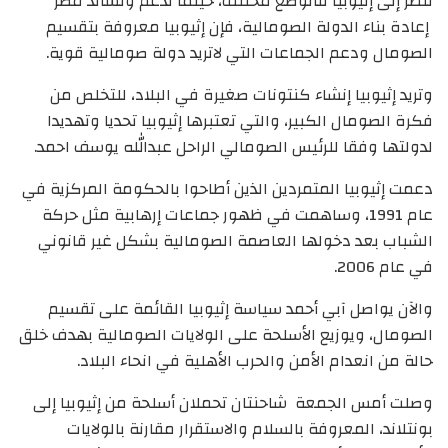
ننظر إلى إثيوبيا فالوضع مختلف، حينما تدعم وتساند مصر
إعادة بناء الدولة الصومالية، فإن إثيوبيا معروفة بتقسيم
الصومال ودعم الجماعات التي لاتريد دولة صومالية قوية.
وتريد إثيوبيا إنشاء كنتونات صغيرة في البلاد، للتخلص من
فكرة الصومال الكبير، والتي تعتبرها إثيوبيا تحديا وتهديدا
لدولتها وفقا للرئيس الصومالي الراحل عبدالله يوسف احمد.
دعمت إثيوبيا المتمردين الذين أطاحوا بالحكومة المركزية في
عام 1991، وساهمت في ظهور جماعات إرهابية مثل حركة
الشباب بعد دخولها العاصمة الصومالية بشكل غير قانوني
في عام 2006.
والآن يواصل آبي أحمد سياسة إثيوبيا القائمة على تقسيم
الصومال، ويوزيع الأسلحة على الولايات الصومالية بهدف خلق
حالة من انعدام الأمن والحرب الأهلية في انحاء البلاد.
وصلت أمس الجمعة شاحنتان تحملان أسلحة من إثيوبيا إلى
بونتلاند، المعروفة بالسلام والاستقرار مقارنة بالولايات