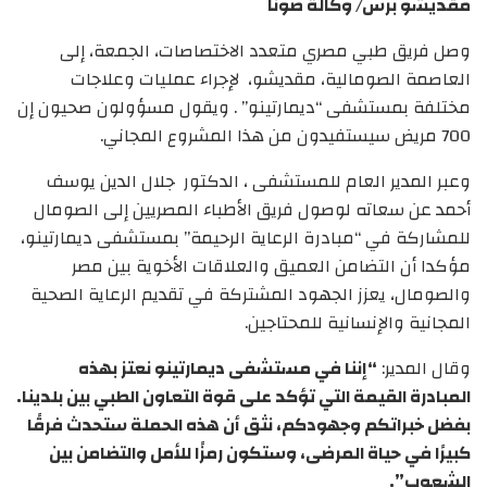
مقديشو برس/ وكالة صونا
وصل فريق طبي مصري متعدد الاختصاصات، الجمعة، إلى
العاصمة الصومالية، مقديشو، لإجراء عمليات وعلاجات
مختلفة بمستشفى “ديمارتينو” . ويقول مسؤولون صحيون إن
700 مريض سيستفيدون من هذا المشروع المجاني.
وعبر المدير العام للمستشفى ، الدكتور جلال الدين يوسف
أحمد عن سعاته لوصول فريق الأطباء المصريين إلى الصومال
للمشاركة في “مبادرة الرعاية الرحيمة” بمستشفى ديمارتينو،
مؤكدا أن التضامن العميق والعلاقات الأخوية بين مصر
والصومال، يعزز الجهود المشتركة في تقديم الرعاية الصحية
المجانية والإنسانية للمحتاجين.
وقال المدير:
“إننا في مستشفى ديمارتينو نعتز بهذه
المبادرة القيمة التي تؤكد على قوة التعاون الطبي بين بلدينا.
بفضل خبراتكم وجهودكم، نثق أن هذه الحملة ستحدث فرقًا
كبيرًا في حياة المرضى، وستكون رمزًا للأمل والتضامن بين
الشعوب”.