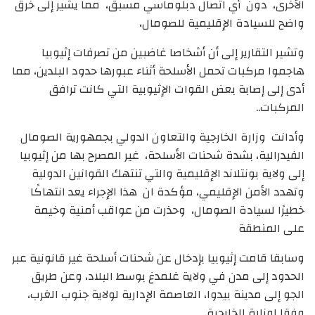
الأخرى، دون أي اتصال دبلوماسي مسبق، مما يشير إلى خرق
واضح للسيادة الإقليمية للصومال،
وتشير التقارير إلى أن أشخاصا غاضبين من تصرفات إثيوبيا
هاجموا مركبات تحمل الأسلحة أثناء عبورها حدود البلدين، مما
أدى إلى إصابة بعض القوات الإثيوبية التي كانت ترافق
المركبات..
وأدانت وزارة الخارجية والتعاون الدولي بجمهورية الصومال
الفيدرالية، بشدة شحنات الأسلحة، غير المصرح بها من إثيوبيا
إلى ولاية بونتلاند الإقليمية والتي تنتهك القوانين الدولية
وتهدد الأمن الإقليمي، مؤكدة ان هذا الإجراء يعد انتهاكًا
خطيرًا لسيادة الصومال، وحذرت من عواقب أمنية وخيمة
على المنطقة
وسابقا قامت إثيوبيا بإدخال عن شحنات أسلحة غير قانونية عبر
الحدود إلى مدن في ولاية غلمدغ بوسط البلاد، وعن طريق
الجو إلى مدينة بيدوا، العاصمة الإدارية لولاية جنوب الغرب،
وفقا لوزارة الخارجية.