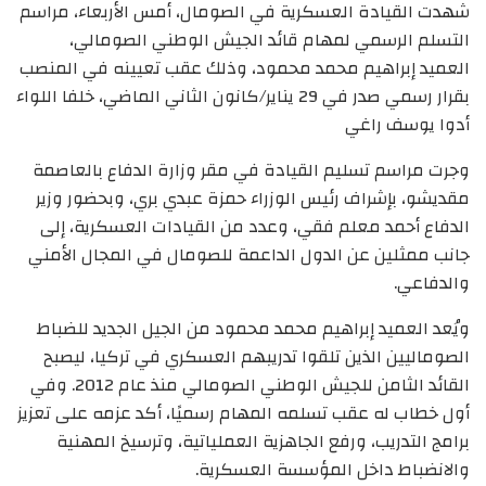
شهدت القيادة العسكرية في الصومال، أمس الأربعاء، مراسم
التسلم الرسمي لمهام قائد الجيش الوطني الصومالي،
العميد إبراهيم محمد محمود، وذلك عقب تعيينه في المنصب
بقرار رسمي صدر في 29 يناير/كانون الثاني الماضي، خلفا اللواء
أدوا يوسف راغي
وجرت مراسم تسليم القيادة في مقر وزارة الدفاع بالعاصمة
مقديشو، بإشراف رئيس الوزراء حمزة عبدي بري، وبحضور وزير
الدفاع أحمد معلم فقي، وعدد من القيادات العسكرية، إلى
جانب ممثلين عن الدول الداعمة للصومال في المجال الأمني
والدفاعي.
ويُعد العميد إبراهيم محمد محمود من الجيل الجديد للضباط
الصوماليين الذين تلقوا تدريبهم العسكري في تركيا، ليصبح
القائد الثامن للجيش الوطني الصومالي منذ عام 2012. وفي
أول خطاب له عقب تسلمه المهام رسميًا، أكد عزمه على تعزيز
برامج التدريب، ورفع الجاهزية العملياتية، وترسيخ المهنية
والانضباط داخل المؤسسة العسكرية.