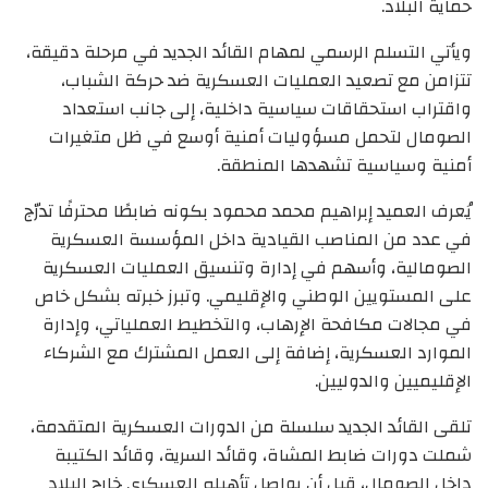
حماية البلاد.
ويأتي التسلم الرسمي لمهام القائد الجديد في مرحلة دقيقة،
تتزامن مع تصعيد العمليات العسكرية ضد حركة الشباب،
واقتراب استحقاقات سياسية داخلية، إلى جانب استعداد
الصومال لتحمل مسؤوليات أمنية أوسع في ظل متغيرات
أمنية وسياسية تشهدها المنطقة.
يُعرف العميد إبراهيم محمد محمود بكونه ضابطًا محترفًا تدرّج
في عدد من المناصب القيادية داخل المؤسسة العسكرية
الصومالية، وأسهم في إدارة وتنسيق العمليات العسكرية
على المستويين الوطني والإقليمي. وتبرز خبرته بشكل خاص
في مجالات مكافحة الإرهاب، والتخطيط العملياتي، وإدارة
الموارد العسكرية، إضافة إلى العمل المشترك مع الشركاء
الإقليميين والدوليين.
تلقى القائد الجديد سلسلة من الدورات العسكرية المتقدمة،
شملت دورات ضابط المشاة، وقائد السرية، وقائد الكتيبة
داخل الصومال، قبل أن يواصل تأهيله العسكري خارج البلاد