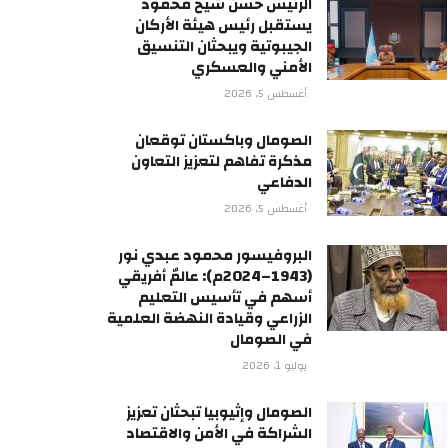
الرئيس حسن شيخ محمود
يستقبل رئيس هيئة الأركان
الجيبوتية ويبحثان التنسيق
الأمني والعسكري
أغسطس 5, 2026
الصومال وباكستان توقعان
مذكرة تفاهم لتعزيز التعاون
الدفاعي
أغسطس 5, 2026
البروفيسور محمود عبدي نور
(1943–2024م): عالمٌ أفريقي
أسهم في تأسيس التعليم
الزراعي وقيادة النهضة العلمية
في الصومال
يوليو 1, 2026
الصومال وإثيوبيا تبحثان تعزيز
الشراكة في الأمن والاقتصاد