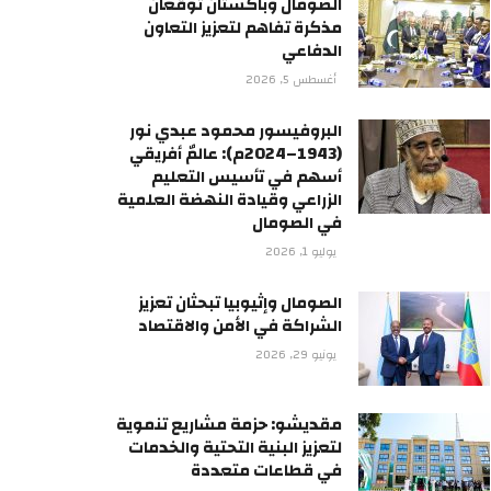
الصومال وباكستان توقعان
مذكرة تفاهم لتعزيز التعاون
الدفاعي
أغسطس 5, 2026
البروفيسور محمود عبدي نور
(1943–2024م): عالمٌ أفريقي
أسهم في تأسيس التعليم
الزراعي وقيادة النهضة العلمية
في الصومال
يوليو 1, 2026
الصومال وإثيوبيا تبحثان تعزيز
الشراكة في الأمن والاقتصاد
يونيو 29, 2026
مقديشو: حزمة مشاريع تنموية
لتعزيز البنية التحتية والخدمات
في قطاعات متعددة