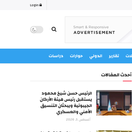
Login
لات
تقارير
الدولي
حوارات
دراسات
أحدث المقالات
الرئيس حسن شيخ محمود
يستقبل رئيس هيئة الأركان
الجيبوتية ويبحثان التنسيق
الأمني والعسكري
أغسطس 5, 2026