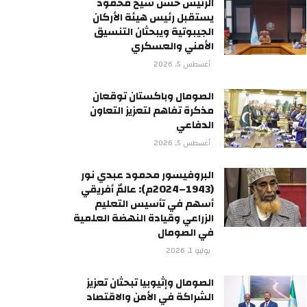
الرئيس حسن شيخ محمود
يستقبل رئيس هيئة الأركان
الجيبوتية ويبحثان التنسيق
الأمني والعسكري
أغسطس 5, 2026
الصومال وباكستان توقعان
مذكرة تفاهم لتعزيز التعاون
الدفاعي
أغسطس 5, 2026
البروفيسور محمود عبدي نور
(1943–2024م): عالمٌ أفريقي
أسهم في تأسيس التعليم
الزراعي وقيادة النهضة العلمية
في الصومال
يوليو 1, 2026
الصومال وإثيوبيا تبحثان تعزيز
الشراكة في الأمن والاقتصاد