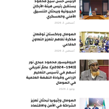
الرئيس حسن شيخ محمود
يستقبل رئيس هيئة الأركان
الجيبوتية ويبحثان التنسيق
الأمني والعسكري
أغسطس 5, 2026
الصومال وباكستان توقعان
مذكرة تفاهم لتعزيز التعاون
الدفاعي
أغسطس 5, 2026
البروفيسور محمود عبدي نور
(1943–2024م): عالمٌ أفريقي
أسهم في تأسيس التعليم
الزراعي وقيادة النهضة العلمية
في الصومال
يوليو 1, 2026
الصومال وإثيوبيا تبحثان تعزيز
الشراكة في الأمن والاقتصاد