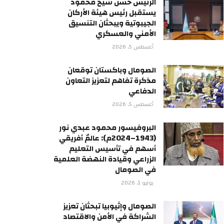
الرئيس حسن شيخ محمود
يستقبل رئيس هيئة الأركان
الجيبوتية ويبحثان التنسيق
الأمني والعسكري
أغسطس 5, 2026
الصومال وباكستان توقعان
مذكرة تفاهم لتعزيز التعاون
الدفاعي
أغسطس 5, 2026
البروفيسور محمود عبدي نور
(1943–2024م): عالمٌ أفريقي
أسهم في تأسيس التعليم
الزراعي وقيادة النهضة العلمية
في الصومال
يوليو 1, 2026
الصومال وإثيوبيا تبحثان تعزيز
الشراكة في الأمن والاقتصاد