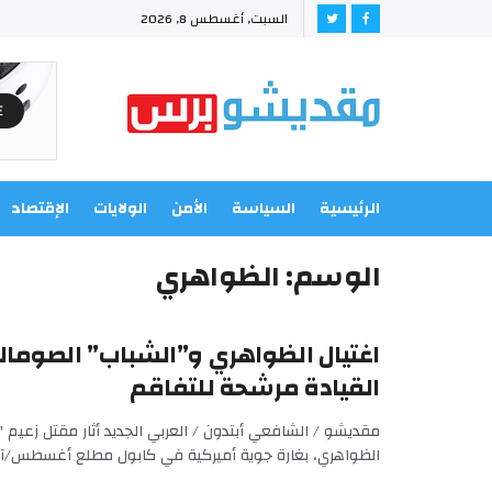
السبت, أغسطس 8, 2026
الرئيسية
السياسة
الأمن
الولايات
الإقتصاد
الوسم:
الظواهري
اغتيال الظواهري و”الشباب” الصومالي
القيادة مرشحة للتفاقم
مقديشو / الشافعي أبتدون / العربي الجديد أثار مقتل زعيم "
الظواهري، بغارة جوية أميركية في كابول مطلع أغسطس/آب 