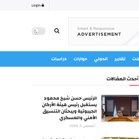
Login
لات
تقارير
الدولي
حوارات
دراسات
أحدث المقالات
الرئيس حسن شيخ محمود
يستقبل رئيس هيئة الأركان
الجيبوتية ويبحثان التنسيق
الأمني والعسكري
أغسطس 5, 2026