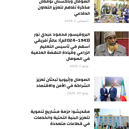
الصومال وباكستان توقعان
مذكرة تفاهم لتعزيز التعاون
الدفاعي
أغسطس 5, 2026
البروفيسور محمود عبدي نور
(1943–2024م): عالمٌ أفريقي
أسهم في تأسيس التعليم
الزراعي وقيادة النهضة العلمية
في الصومال
يوليو 1, 2026
الصومال وإثيوبيا تبحثان تعزيز
الشراكة في الأمن والاقتصاد
يونيو 29, 2026
مقديشو: حزمة مشاريع تنموية
لتعزيز البنية التحتية والخدمات
في قطاعات متعددة