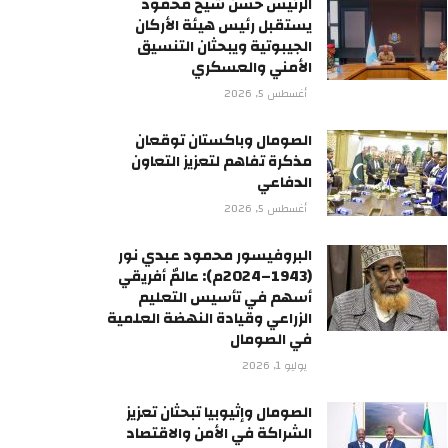
الرئيس حسن شيخ محمود
يستقبل رئيس هيئة الأركان
الجيبوتية ويبحثان التنسيق
الأمني والعسكري
أغسطس 5, 2026
الصومال وباكستان توقعان
مذكرة تفاهم لتعزيز التعاون
الدفاعي
أغسطس 5, 2026
البروفيسور محمود عبدي نور
(1943–2024م): عالمٌ أفريقي
أسهم في تأسيس التعليم
الزراعي وقيادة النهضة العلمية
في الصومال
يوليو 1, 2026
الصومال وإثيوبيا تبحثان تعزيز
الشراكة في الأمن والاقتصاد