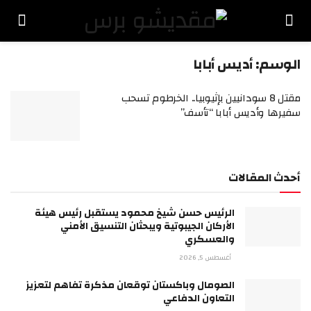
الوسم:
أديس أبابا
مقتل 8 سودانيين بإثيوبيا.. الخرطوم تسحب
سفيرها وأديس أبابا “تأسف”
أحدث المقالات
الرئيس حسن شيخ محمود يستقبل رئيس هيئة
الأركان الجيبوتية ويبحثان التنسيق الأمني
والعسكري
أغسطس 5, 2026
الصومال وباكستان توقعان مذكرة تفاهم لتعزيز
التعاون الدفاعي