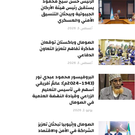
الرئيس حسن شيخ محمود
يستقبل رئيس هيئة الأركان
الجيبوتية ويبحثان التنسيق
الأمني والعسكري
أغسطس 5, 2026
الصومال وباكستان توقعان
مذكرة تفاهم لتعزيز التعاون
الدفاعي
أغسطس 5, 2026
البروفيسور محمود عبدي نور
(1943–2024م): عالمٌ أفريقي
أسهم في تأسيس التعليم
الزراعي وقيادة النهضة العلمية
في الصومال
يوليو 1, 2026
الصومال وإثيوبيا تبحثان تعزيز
الشراكة في الأمن والاقتصاد