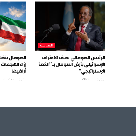
السياسة
الرئيس الصومالي يصف الاعتراف
الصومال تتضا
الإسرائيلي بأرض الصومال بـ”الخطأ
إزاء الهجمات
الإستراتيجي”
أراضيها
يونيو 13, 2026
مايو 30, 2026