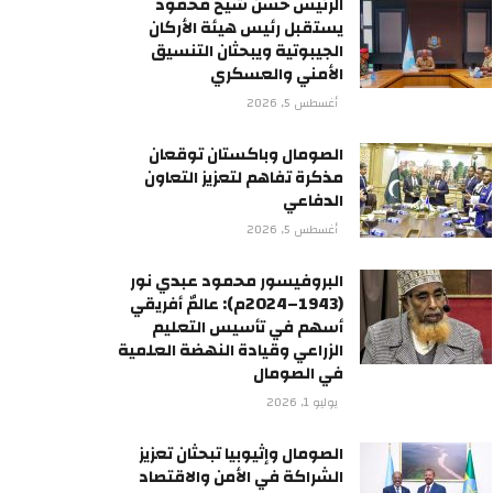
الرئيس حسن شيخ محمود
يستقبل رئيس هيئة الأركان
الجيبوتية ويبحثان التنسيق
الأمني والعسكري
أغسطس 5, 2026
الصومال وباكستان توقعان
مذكرة تفاهم لتعزيز التعاون
الدفاعي
أغسطس 5, 2026
البروفيسور محمود عبدي نور
(1943–2024م): عالمٌ أفريقي
أسهم في تأسيس التعليم
الزراعي وقيادة النهضة العلمية
في الصومال
يوليو 1, 2026
الصومال وإثيوبيا تبحثان تعزيز
الشراكة في الأمن والاقتصاد