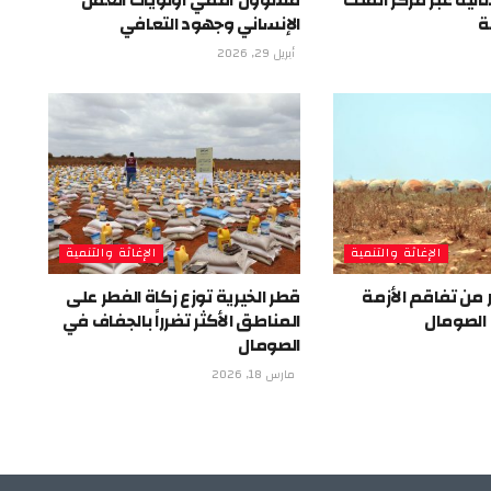
انية عبر مركز الملك
مسؤول أممي أولويات العمل
ة
الإنساني وجهود التعافي
أبريل 29, 2026
الإغاثة والتنمية
الإغاثة والتنمية
من تفاقم الأزمة
قطر الخيرية توزع زكاة الفطر على
 الصومال
المناطق الأكثر تضرراً بالجفاف في
الصومال
مارس 18, 2026