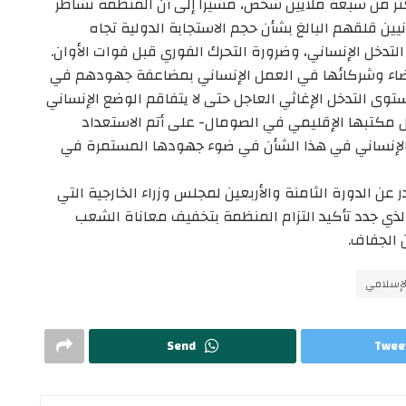
ثر من سبعة ملايين شخص، مشيراً إلى أن المنظمة تشاطر
انيين قلقهم البالغ بشأن حجم الاستجابة الدولية تجاه
تدخل الإنساني، وضرورة التحرك الفوري قبل فوات الأوان.
أعضاء وشركائها في العمل الإنساني بمضاعفة جهودهم في
ى التدخل الإغاثي العاجل حتى لا يتفاقم الوضع الإنساني
ال مكتبها الإقليمي في الصومال- على أتم الاستعداد
الإنساني في هذا الشأن في ضوء جهودها المستمرة في
ر عن الدورة الثامنة والأربعين لمجلس وزراء الخارجية التي
قدت في إسلام أباد بباكستان في مارس 2022، الذي جدد تأكيد التزام المنظمة بتخفيف معاناة الشعب
الجفاف.
إسلامي
Send
Twee