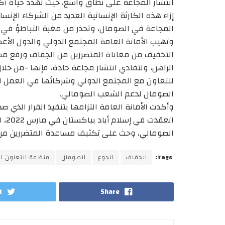
انتشار المجاعة على نطاق واسع، حيث تهدد حياة أك
إزاء هذه الكارثة الإنسانية العديد من الشركاء الإنس
المجاعة في الصومال، وتحذر من مغبة التباطؤ في ال
وتهيب الأمانة العامة المجتمع الدولي والدول ال
التخفيف من معاناة المتضررين من الجفاف ورفع مستو
الراهن، ولتفادي انتشار مجاعة حادة، فإنها -من خل
للتعاون مع المجتمع الدولي وشركائها في العمل 
الصومال لدعم الشعب الصومالي.
وأكدت الأمانة العامة التزامها بتنفيذ القرار الذي صد
انع
الصومالي، وحث على تكثيف مساعدة المتضررين من 
Tags:
الجفاف
الجوع
الصومال
منظمة التعاون ال
t
Share