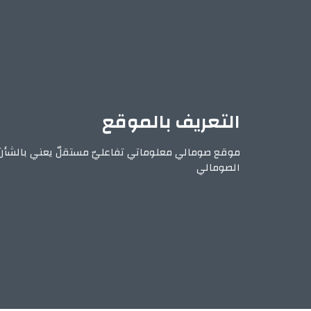
التعريف بالموقع
موقع صومالي معلوماتي تفاعليّ مستقلّ يعني بالشأن
الصومالي