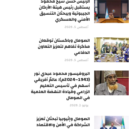
الرئيس حسن شيخ محمود
يستقبل رئيس هيئة الأركان
الجيبوتية ويبحثان التنسيق
الأمني والعسكري
أغسطس 5, 2026
الصومال وباكستان توقعان
مذكرة تفاهم لتعزيز التعاون
الدفاعي
أغسطس 5, 2026
البروفيسور محمود عبدي نور
(1943–2024م): عالمٌ أفريقي
أسهم في تأسيس التعليم
الزراعي وقيادة النهضة العلمية
في الصومال
يوليو 1, 2026
الصومال وإثيوبيا تبحثان تعزيز
الشراكة في الأمن والاقتصاد