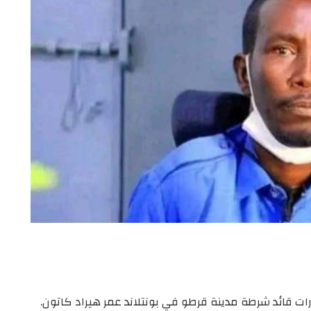
رات
قائد
شرطة
مدينة
قرطو
في
بونتلاند
عمر
هيراد
كاتون
.