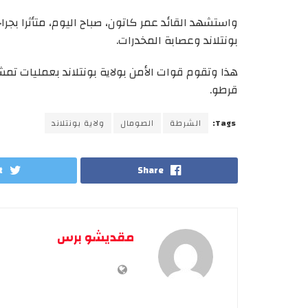
واستشهد
القائد
عمر
كاتون،
صباح
اليوم،
متأثرا
بجرا
بونتلاند وعصابة المخدرات
.
هذا و
تقوم
قوات
الأمن بولاية
بونتلاند بعمليات تم
قرطو
.
Tags:
الشرطة
الصومال
ولاية بونتلاند
t
Share
مقديشو برس