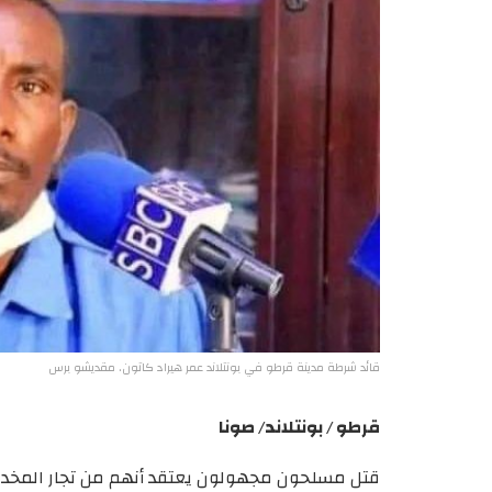
قائد شرطة مدينة قرطو في بونتلاند عمر هيراد كاتون. مقديشو برس
قرطو / بونتلاند/ صونا
قتل
مسلحون
مجهولون
يعتقد أنهم من تجار المخد