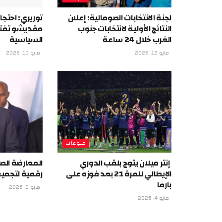
لجنة الانتخابات الصومالية: إعلان
توريري: احتج
النتائج الأولية لانتخابات جنوب
مقديشو تفتق
الغرب خلال 24 ساعة
السياسية
مايو 12, 2026
مايو 10, 2026
منوعات
إنتر ميلان يتوج بلقب الدوري
المعارضة الص
الإيطالي للمرة 21 بعد فوزه على
رقمية لتجمي
بارما
مايو 3, 2026
مايو 4, 2026