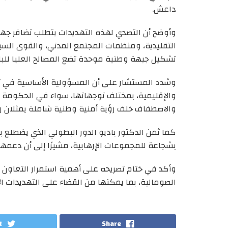
داعش.
وأوضح أن التصدي لهذه التهديدات يتطلب تضافر جه
التقليدية، ومنظمات المجتمع المدني، والقوى الس
تشكيل جبهة وطنية موحدة تضع المصالح العليا للبلا
وشدد المستشار على أن المسؤولية الأساسية في ت
والإقليمية، بمختلف توجهاتها، سواء في الحكومة أو
والاصطفاف خلف رؤية أمنية وطنية شاملة يمثلان رك
كما ثمن الدكتور باديو الدور البطولي الذي يضطلع ب
بشجاعة للمجموعات الإرهابية، مشيرًا إلى أن دعمهم 
وأكد في ختام تصريحه على أهمية استمرار التعاون م
الصومالية، بما يمكنها من القضاء على التهديدات الإر
t
Share