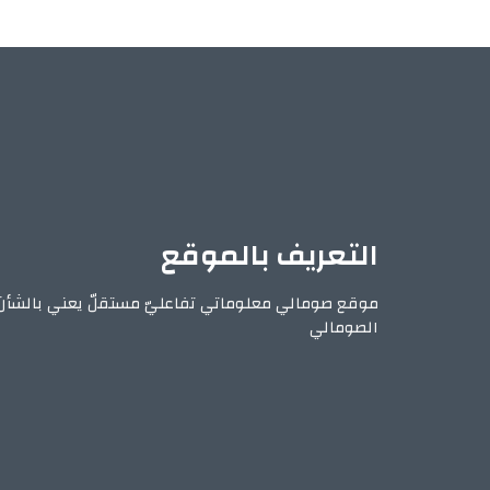
التعريف بالموقع
موقع صومالي معلوماتي تفاعليّ مستقلّ يعني بالشأن
الصومالي