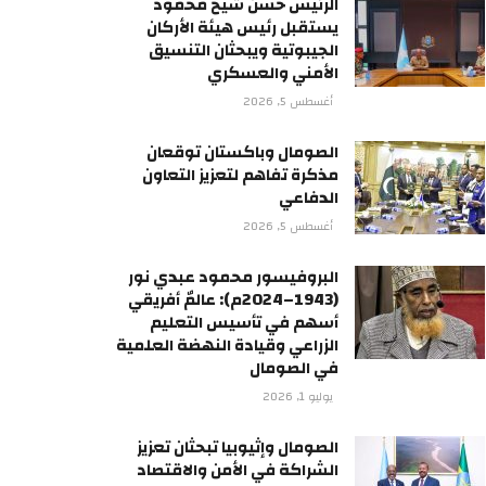
الرئيس حسن شيخ محمود
يستقبل رئيس هيئة الأركان
الجيبوتية ويبحثان التنسيق
الأمني والعسكري
أغسطس 5, 2026
الصومال وباكستان توقعان
مذكرة تفاهم لتعزيز التعاون
الدفاعي
أغسطس 5, 2026
البروفيسور محمود عبدي نور
(1943–2024م): عالمٌ أفريقي
أسهم في تأسيس التعليم
الزراعي وقيادة النهضة العلمية
في الصومال
يوليو 1, 2026
الصومال وإثيوبيا تبحثان تعزيز
الشراكة في الأمن والاقتصاد