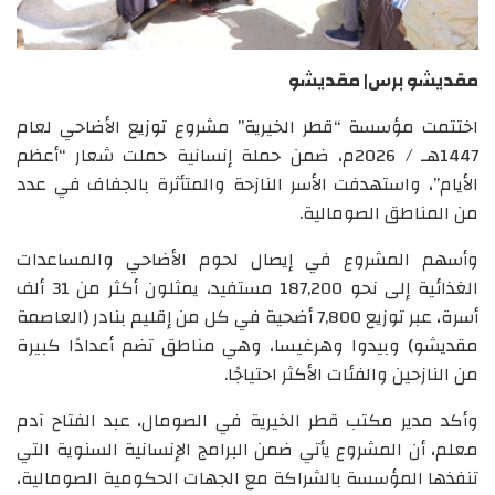
مقديشو برس| مقديشو
اختتمت مؤسسة “قطر الخيرية” مشروع توزيع الأضاحي لعام
1447هـ / 2026م، ضمن حملة إنسانية حملت شعار “أعظم
الأيام”، واستهدفت الأسر النازحة والمتأثرة بالجفاف في عدد
من المناطق الصومالية.
وأسهم المشروع في إيصال لحوم الأضاحي والمساعدات
الغذائية إلى نحو 187,200 مستفيد، يمثلون أكثر من 31 ألف
أسرة، عبر توزيع 7,800 أضحية في كل من إقليم بنادر (العاصمة
مقديشو) وبيدوا وهرغيسا، وهي مناطق تضم أعدادًا كبيرة
من النازحين والفئات الأكثر احتياجًا.
وأكد مدير مكتب قطر الخيرية في الصومال، عبد الفتاح آدم
معلم، أن المشروع يأتي ضمن البرامج الإنسانية السنوية التي
تنفذها المؤسسة بالشراكة مع الجهات الحكومية الصومالية،