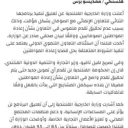
هلسنكي / مقديشو برس
أعلنت وزارة الخارجية الفنلندية عن تعليق تنفيذ برنامجها
الثنائي للتعاون الإنمائي مع الصومال بشكل مؤقت، وذلك
بسبب عدم تحقيق تقدم ملموس في التعاون بشأن إعادة
المواطنين الصوماليين. ووفقًا لبيان صحفي صادر عن الوزارة،
أكدت فنلندا أن استئناف التعاون التنموي الدولي يعتمد على
تنفيذ الشروط المتعلقة بحل قضايا إعادة المواطنين.
وفي تصريح لفيل تافيو، وزير التجارة والتنمية الدولية الفنلندي،
قال إن الحكومة الفنلندية لن تقدم أي تمويل جديد حتى يتم
تحقيق تقدم واضح في التعاون بشأن إعادة المواطنين.
مضيفا ان بلاده سيكمل المشاريع التي بدأت بالفعل وفقًا
للاتفاقيات السابقة.
كما أشارت وزارة الخارجية الفنلندية إلى أن تعليق البرنامج لن
يؤثر على المساعدات الإنسانية، و دعم منظمات المجتمع
المدني، و تعزيز الأعمال التجارية الخاصة. وأوضحت الوزارة أن
فنلندا خصصت للصومال سنويًا بين 8.5 إلى 9.5 مليون دولار،