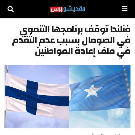
فنلندا توقف برنامجها التنموي
في الصومال بسبب عدم التقدم
في ملف إعادة المواطنين