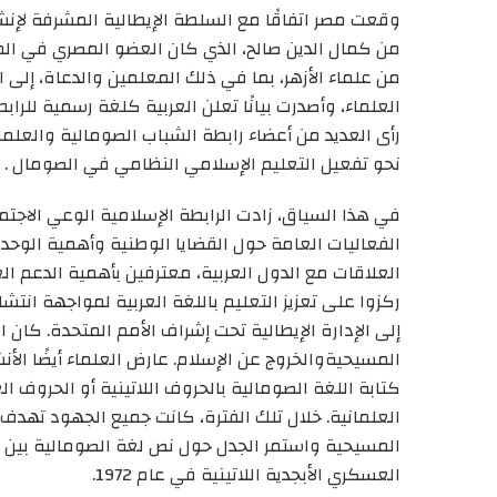
وقعت مصر اتفاقًا مع السلطة الإيطالية المشرفة لإنش
من
كمال الدين صالح،
الذي كان ال
عضو
ال
مصري في المج
من علماء الأزهر، بما في ذلك المعلمين
والدعاة
،
إلى الص
العلماء
،
وأصدرت بيانًا
ت
علن العربية كلغة رسمية للرابط
رأى العديد من أعضاء
رابطة الشباب الصومالية
والعلما
نحو
تفعيل
التعليم الإسلامي
النظامي
في الصومال
.
في هذا السياق، زادت الرابطة الإسلامية الوعي الاجت
الفعاليات العامة
حول القضايا الوطنية وأهمية الوحدة
العلاقات مع الدول العربية، معترفين بأهمية الدعم ا
ركزوا على تعزيز التعليم باللغة العربية لمواجهة انتش
إلى الإدارة الإيطالية تحت إشراف الأمم المتحدة. كا
المسيحية
والخروج عن الإسلام
. عارض العلماء أيضًا ال
كتابة اللغة الصومالية بالحروف اللاتينية أو الحروف ال
العلمانية
.
خلال تلك الفترة
،
كانت جميع الجهود تهدف
المسيحية
و
استمر الجدل حول نص لغة الصومالية بين م
العسكري الأبجدية اللاتينية في عام 1972
.