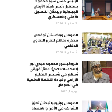
الرئيس حسن شيخ محمود
يستقبل رئيس هيئة الأركان
الجيبوتية ويبحثان التنسيق
الأمني والعسكري
أغسطس 5, 2026
الصومال وباكستان توقعان
مذكرة تفاهم لتعزيز التعاون
الدفاعي
أغسطس 5, 2026
البروفيسور محمود عبدي نور
(1943–2024م): عالمٌ أفريقي
أسهم في تأسيس التعليم
الزراعي وقيادة النهضة العلمية
في الصومال
يوليو 1, 2026
الصومال وإثيوبيا تبحثان تعزيز
الشراكة في الأمن والاقتصاد