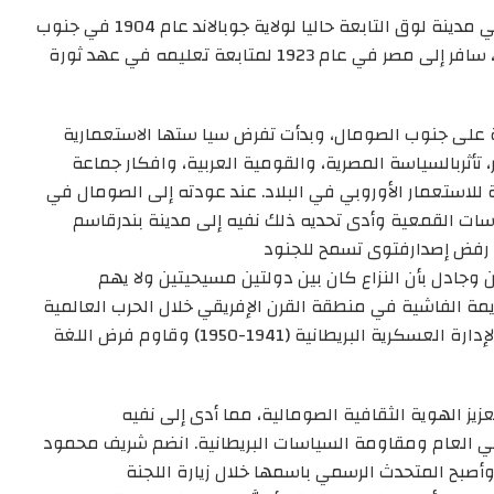
ي
مدينة
لوق
التابعة حاليا لو
لاية
جوبالاند
عام 1904
في جنوب
صر في عام 1923 لمتابعة تعليمه في
عهد
ثورة
نة على جنوب الصومال،
وبدأت تفرض سيا ستها الاستعمارية
 تأثربالسياسة المصرية، والقومية العربية، و
افكار
جماعة
 للاستعمار
الأوروبي
في البلاد
. عند عودته إلى الصومال في
ياسات القمعية
و
أدى تحديه
ذلك
نفيه إلى
مدينة
بندرقاسم
خلال الحرب الإيطالية الإثيوبية (1935-1937)، رفض إصدارفتوى تسمح للجنود
ن
و
جادل بأن النزاع كان بين دولتين مسيحيتين ولا يهم
يمة الفاشية في
منطقة
القرن الإفريقي خلال الحرب العالمية
الثانية في عام 1941، واصل شريف محمود نضاله ضد الإدارة العسكرية البريطانية (1941-1950) وقاوم فرض اللغة
يز الهوية الثقافية الصومالية، مما أدى إلى نفيه
ي العام ومقاومة السياسات البريطانية.
انضم شريف محمود
أصبح المتحدث
الرسمي
باسمها خلال زيارة
اللجنة