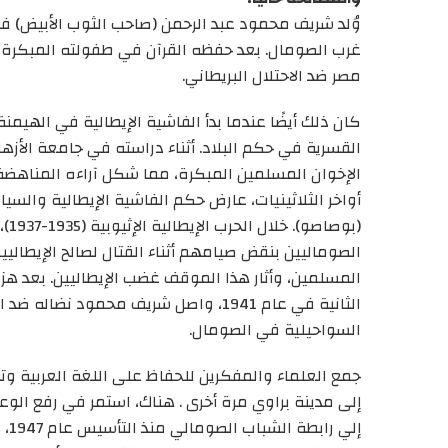
وُلد شريف محمود عبد الرحمن (صا
حب
الثوب
الأ
بيض
) ف
غرب الصومال
. بعد حفظه
القرآن
في طفولته المبكرة، سافر إلى م
مصر
ضد الاحتلال البريطاني.
كان ذلك أيضًا عندما بدأ الفاشية الإيطالية في الهيم
القسرية
في
حكم البلاد
.
أثناء دراسته في جامعة الأزهر،
الإخوان المسلمين المبكرة، مما شكل آراءه المناهضة
أواخر الثلاثينيات، عارض حكم الفاشية الإيطالية والس
(بو
صا
صو
). 
الصوماليين
بنقض
صيامهم
أثناء
القتال لصالح الإيطاليي
المسلمين
،
و
أثار هذا الموقف غضب الإيطاليين
.
بعد هز
السواحيلية في الصومال.
جمع العلماء والمفكرين للحفاظ على اللغة العربية وتعز
إلى
مدينة
براوي
مرة أخرى
. هناك، استمر في رفع الوع
إلي
رابطة الشباب الصومالي
منذ التأسيس
عام 1947،
و