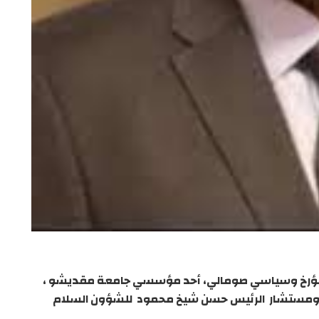
مؤرخ وسياسي صومالي، أحد مؤسسي جامعة مقديشو ،
 ومستشار الرئيس حسن شيخ محمود للشؤون السلام