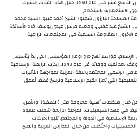
تعاليمها من القرن التاسع عشر حتى عام 1950. خلال هذه الفترة، انتشرت
 الاستعمارية باستخدام
مة المسلحة البارزون شملوا الشيخ أحمد غبيو
، السيد محمد
ي
، الشيخ
عبد غفلي
، ومعلم
مرسل
عبدى يوسف. قاد الأساتذة
 الآخرون المقاومة السلمية
في المجتمعات الزراعية
 الإسلام
، مواصلا
نهج حاج
اومار
المؤ
سسي الذي بدأ بتأسيس
المنظمة الإسلامية الصومالية في عام 1925 ولكنه توقف بعد نفيه ووفاته في عام 1949. ركزت الرابطة الإسلامية
ظامي
الرسمي
المعتمد ب
اللغة العربية لمواجهة التأثيرات
ليمية التي تعزز القيم الإسلامية و
ترسخ
فهمًا أعمق
أهلية معروفة
مثل (النهضة)، والأهل،
يمًا في
عهد
السبعينيات. المرحلة الرابعة شملت صعود
يعة الإسلامية في الدولة والمجتمع. تتبع
الحركات
الخمسينيات واحتُضنت من خلال المدارس العربية والمنح