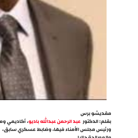
مقديشو برس
بقلم: الدكتور
عبد الرحمن عبدالله باديو
، أكاديمي و
ورئيس مجلس الأمناء فيها، وضابط عسكري سابق،
والمصالحة حاليا.