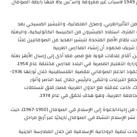
َّس
بدلا منها
رابطة الصومال
 من
التأثير
الغربي، و
صدى
العلمانية، والتبشير المسيحي بعد
 الفترة، استفاد المبشرون من الكنيسة الكاثوليكية، والبعثة
حت نظام الأمم المتحدة لتبشير العديد من الصوماليين علنًا
 شريف محمود أن إنشاء المدارس العربية
ن. أقام علاقات قوية مع مصر، مما
أدى إلى إرسال الأزهر بعثة
زارة التعليم المصرية
في البلاد
مدارس
مختلفة
عام 1954.
نجاحه في فتح هذه المدارس، حشد شريف محمود الدعم الصومالي للقضية الفلسطينية خلال ثورتها 1936-
و
التقى بالرئيس جمال عبد الناصر وأنور
ك. كانت
علاقته
مع
الدول العربية مصدر قلق للسلطات
جامعة العربية، وهو هدف تحقق في عام 1974
.
ة من
إحياء
الدعوة إلى الإسلام
في الصومال (1950-1967)، حيث
 نشر الإسلام النشط في الصومال تاريخيًا عبر أربع مراحل.
عادت
تنمية
الروحانية الإسلامية من خلال الممار
سة الدينية