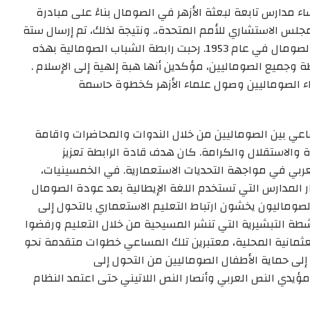
اء مدارس تابعة لبعثة الأزهر في الصومال
بناءً
على مبادرة
لس الاستشاري للأمم المتحدة،. ونتيجة لذلك، تم إرسال ستة
ومال في عام 1953. رحبت
رابطة الشباب الصومالية
بهذه
ة وجميع الصوماليين، مؤكدين أنها هبة إلهية
إلى الإ
سلام
.
ء الصوماليين وصول علماء الأزهر كخطوة حاسمة
ماعي بين الصوماليين من خلال الندوات والمحاضرات
واقامة
 والاستقلال والكرامة. كان هدف قادة الرابطة تعزيز
لعربي في مواجهة التحديات الاستعمارية. في الخمسينيات،
ار المدارس التي تستخدم اللغة الإيطالية بعد عودة الصومال
ن الصوماليون يخشون
ارتباط
التعليم
الاستعماري ب
التحول إلى
أنشطة التبشيرية التي تنشر المسيحية من خلال التعليم ورفضوا
عثمانية المحلية، معتبرين
تلك المساعي
خطوات
متقدمة
نحو
إلى حماية الأطفال الصوماليين من التحول إلى
ؤيدي النص العربي وأنصار النص اللاتيني حتى اعتمد النظام