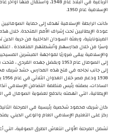
الرباعية
في
البلاد
عام
1948
،
و
استقال منها
أواخر عام 1949 لأسباب غير معروفة وأس
الإسلامية عام 1950.
كانت الرابطة الإسلامية تهدف إلى حماية الصوماليين
عودة الإيطاليين تحت إشراف الأمم المتحدة. خلال هذه
المينونايتية، وبعثة السودان الداخلية من حرية الدين ت
وسرًا من خلال مدارسهم وأنشطتهم
المتعددة .
اعتقد
والإسلامية
يبقى
ضروريًا لمواجهة المبشرين المسيحيي
إلى الصومال عام 1953
وبفضل جهده الفردي ،
فتحت
و
إلى
جانب
1938 ودعم مصر خلال العدوان الثلاثي في عام 1956 بجمع التبرعات
السا
دات،
بصفته
رئيس منظمة
التضامن الإسلامي آنذا
الإيطالية، التي اتهمته بالدفع لعضوية الصومال في ال
كان شريف محمود شخصية رئيسية في المرحلة الثاني
ركز على التعليم الإسلامي
العام
والوعي
الديني
. يمتد
تشمل المرحلة الأولى انتعاش الطرق الصوفية، التي أ