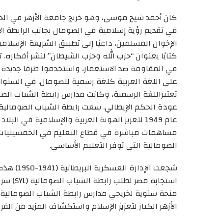
كان أحمد شيخ موسى، وهو خريج جامعة الأزهر في الخمس
في تقديم رؤية إسلامية في الصومال بجانب الرابطة ال
الإخوان المسلمين
، داعيًا إلى تطبيق الشريعة الإسلا
كتابًا بعنوان “حزب الله وحزب الشيطان” لنشر أفكاره. ت
في المقاومة ضد الاستعمار،
واستخدموا
طرق
ا
جديدة ل
على اللغة العربية كلغة رسمية للصومال. في السنوا
تعتبراللغة الرسمية، وكانت مدارس
رابطة الشباب الصو
عودة الحكم الإيطالي. سعت
رابطة الشباب الصومالية
عام 1949 لتعزيز الهوية العربية والإسلامية
في البلاد
مساهمات مباشرة في قطاع التعليم في
الخمسينيات
الصومالية
التي توفر التعليم الأساسي.
شجعت الإدارة العسكرية البريطانية (1941-1950) هذه المدارس على كسر احتكار التعليم للبعثة الكاثوليكية
استجابة مصر لطلب
رابطة الشباب الصومالية
(SYL)
سري
منحة سنوية لخريجي مدارس
رابطة الشباب الصومالية
الأزهر
الكبار
لتعزيز الإسلام واستكشاف المزيد من الفر