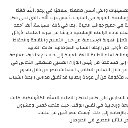
ينيات والذي أسس معهدًا إسلاميًا في برعو، أيضًا قائدًا
إسلامية
القوية في الجنوب
. أسس حزب
الله ، الذي تبنى
فكر
مية في جميع جوانب الحياة ، بما في ذلك السياسة. ألف أحمد
علم قادة الرابطة الإسلامية دروسًا من تجربة العلماء الأوائل
تعزيز الهوية الإسلامية من خلال التعليم والثقافة والحفاظ
ت الأولى من
رابطة الشباب الصومالية
، كانت العربية
مالية
تعلم
الطلبة اللغة
العربية إلى جانب الإنجليزية، معارضة
إلى مساعدة من رئيس الوزراء المصري مصطفى النحاس في
من خلال التعليم
النظامي
. استجابت مصر من خلال تقديم
،
متخوفة
من أن عودة إيطاليا قد تغلق مدارس
رابطة الشباب
.
كانت
عة وإيجابية
في نفس الوقت
، حيث منحت خمس وعشرون
. بالإضافة إلى ذلك، أرسلت مصر اثنين من علماء
ص للتأثير المصري في الصومال.