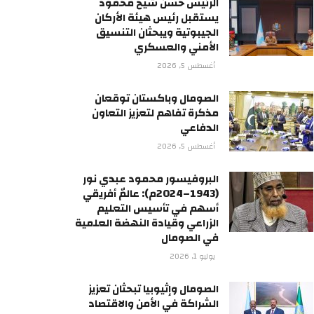
الرئيس حسن شيخ محمود
يستقبل رئيس هيئة الأركان
الجيبوتية ويبحثان التنسيق
الأمني والعسكري
أغسطس 5, 2026
الصومال وباكستان توقعان
مذكرة تفاهم لتعزيز التعاون
الدفاعي
أغسطس 5, 2026
البروفيسور محمود عبدي نور
(1943–2024م): عالمٌ أفريقي
أسهم في تأسيس التعليم
الزراعي وقيادة النهضة العلمية
في الصومال
يوليو 1, 2026
الصومال وإثيوبيا تبحثان تعزيز
الشراكة في الأمن والاقتصاد