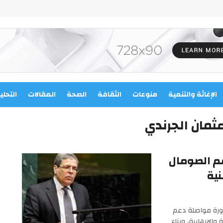
الإغاثة والتنمية
منوعات
الثقافة
الصحة
المقالات
التحلي
عثمان الجرندي
عم الصومال
ية
رورة مواصلة دعم
الإرهابية، وبناء