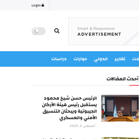
Login
لات
تقارير
الدولي
حوارات
دراسات
أحدث المقالات
الرئيس حسن شيخ محمود
يستقبل رئيس هيئة الأركان
الجيبوتية ويبحثان التنسيق
الأمني والعسكري
أغسطس 5, 2026