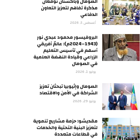
الصومال وباكستان توقعان
مذكرة تفاهم لتعزيز التعاون
الدفاعي
أغسطس 5, 2026
البروفيسور محمود عبدي نور
(1943–2024م): عالمٌ أفريقي
أسهم في تأسيس التعليم
الزراعي وقيادة النهضة العلمية
في الصومال
يوليو 1, 2026
الصومال وإثيوبيا تبحثان تعزيز
الشراكة في الأمن والاقتصاد
يونيو 29, 2026
مقديشو: حزمة مشاريع تنموية
لتعزيز البنية التحتية والخدمات
في قطاعات متعددة