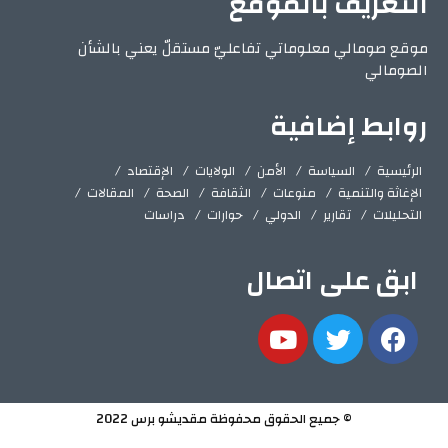
التعريف بالموقع
موقع صومالي معلوماتي تفاعليّ مستقلّ يعني بالشأن
الصومالي
روابط إضافية
الرئيسية
السياسة
الأمن
الولايات
الإقتصاد
الإغاثة والتنمية
منوعات
الثقافة
الصحة
المقالات
التحليلات
تقارير
الدولي
حوارات
دراسات
ابق على اتصال
© جميع الحقوق محفوظة مقديشو برس 2022