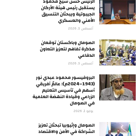
الرئيس حسن شيخ محمود
يستقبل رئيس هيئة الأركان
الجيبوتية ويبحثان التنسيق
الأمني والعسكري
أغسطس 5, 2026
الصومال وباكستان توقعان
مذكرة تفاهم لتعزيز التعاون
الدفاعي
أغسطس 5, 2026
البروفيسور محمود عبدي نور
(1943–2024م): عالمٌ أفريقي
أسهم في تأسيس التعليم
الزراعي وقيادة النهضة العلمية
في الصومال
يوليو 1, 2026
الصومال وإثيوبيا تبحثان تعزيز
الشراكة في الأمن والاقتصاد