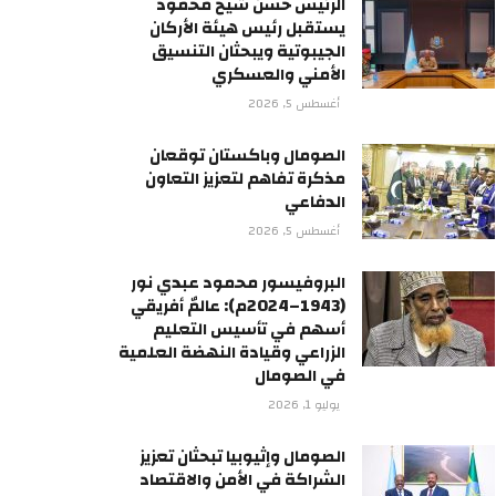
الرئيس حسن شيخ محمود
يستقبل رئيس هيئة الأركان
الجيبوتية ويبحثان التنسيق
الأمني والعسكري
أغسطس 5, 2026
الصومال وباكستان توقعان
مذكرة تفاهم لتعزيز التعاون
الدفاعي
أغسطس 5, 2026
البروفيسور محمود عبدي نور
(1943–2024م): عالمٌ أفريقي
أسهم في تأسيس التعليم
الزراعي وقيادة النهضة العلمية
في الصومال
يوليو 1, 2026
الصومال وإثيوبيا تبحثان تعزيز
الشراكة في الأمن والاقتصاد