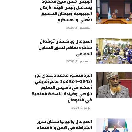
الرئيس حسن شيخ محمود
يستقبل رئيس هيئة الأركان
الجيبوتية ويبحثان التنسيق
الأمني والعسكري
أغسطس 5, 2026
الصومال وباكستان توقعان
مذكرة تفاهم لتعزيز التعاون
الدفاعي
أغسطس 5, 2026
البروفيسور محمود عبدي نور
(1943–2024م): عالمٌ أفريقي
أسهم في تأسيس التعليم
الزراعي وقيادة النهضة العلمية
في الصومال
يوليو 1, 2026
الصومال وإثيوبيا تبحثان تعزيز
الشراكة في الأمن والاقتصاد