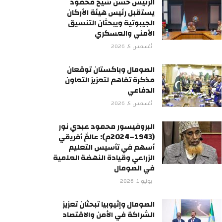
الرئيس حسن شيخ محمود
يستقبل رئيس هيئة الأركان
الجيبوتية ويبحثان التنسيق
الأمني والعسكري
أغسطس 5, 2026
الصومال وباكستان توقعان
مذكرة تفاهم لتعزيز التعاون
الدفاعي
أغسطس 5, 2026
البروفيسور محمود عبدي نور
(1943–2024م): عالمٌ أفريقي
أسهم في تأسيس التعليم
الزراعي وقيادة النهضة العلمية
في الصومال
يوليو 1, 2026
الصومال وإثيوبيا تبحثان تعزيز
الشراكة في الأمن والاقتصاد