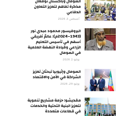
الصومال وباكستان توقعان
مذكرة تفاهم لتعزيز التعاون
الدفاعي
أغسطس 5, 2026
البروفيسور محمود عبدي نور
(1943–2024م): عالمٌ أفريقي
أسهم في تأسيس التعليم
الزراعي وقيادة النهضة العلمية
في الصومال
يوليو 1, 2026
الصومال وإثيوبيا تبحثان تعزيز
الشراكة في الأمن والاقتصاد
يونيو 29, 2026
مقديشو: حزمة مشاريع تنموية
لتعزيز البنية التحتية والخدمات
في قطاعات متعددة