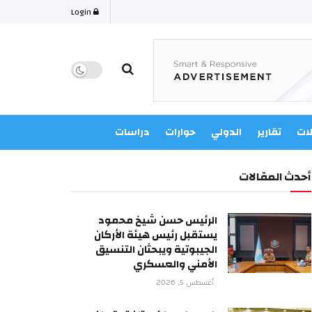
Login
لات
تقارير
الدولي
حوارات
دراسات
أحدث المقالات
الرئيس حسن شيخ محمود
يستقبل رئيس هيئة الأركان
الجيبوتية ويبحثان التنسيق
الأمني والعسكري
أغسطس 5, 2026