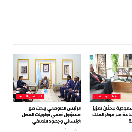
الإغاثة والتنمية
الإغاثة والتنمية
عودية يبحثان تعزيز
الرئيس الصومالي يبحث مع
انية عبر مركز الملك
مسؤول أممي أولويات العمل
ة
الإنساني وجهود التعافي
أبريل 29, 2026