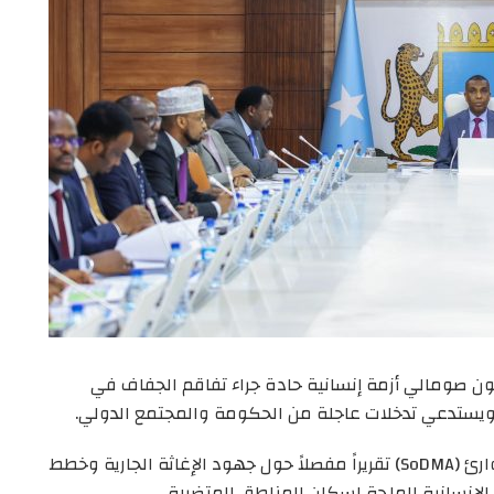
 20 نوفمبر 2025 – يواجه أكثر من 4.4 مليون صومالي أزمة إنسانية حادة جراء تفاقم الجفاف في
 ويستدعي تدخلات عاجلة من الحكومة والمجتمع الدولي.
وفي هذا السياق، عرضت هيئة إدارة الكوارث والطوارئ (SoDMA) تقريراً مفصلاً حول جهود الإغاثة الجارية وخطط
الإنسانية الملحة لسكان المناطق المتضررة.