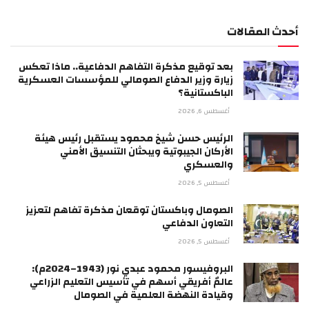
أحدث المقالات
بعد توقيع مذكرة التفاهم الدفاعية.. ماذا تعكس
زيارة وزير الدفاع الصومالي للمؤسسات العسكرية
الباكستانية؟
أغسطس 6, 2026
الرئيس حسن شيخ محمود يستقبل رئيس هيئة
الأركان الجيبوتية ويبحثان التنسيق الأمني
والعسكري
أغسطس 5, 2026
الصومال وباكستان توقعان مذكرة تفاهم لتعزيز
التعاون الدفاعي
أغسطس 5, 2026
البروفيسور محمود عبدي نور (1943–2024م):
عالمٌ أفريقي أسهم في تأسيس التعليم الزراعي
وقيادة النهضة العلمية في الصومال