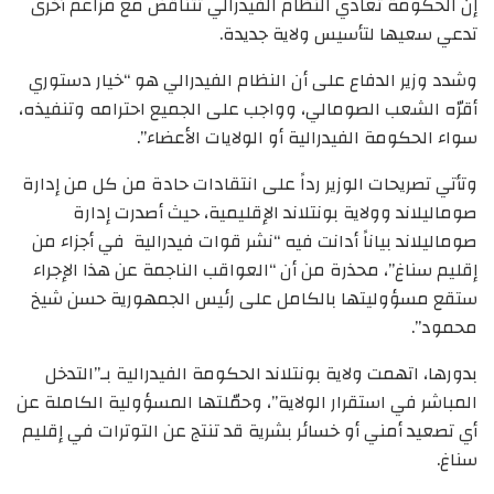
إن الحكومة تعادي النظام الفيدرالي تتناقض مع مزاعم أخرى
تدعي سعيها لتأسيس ولاية جديدة.
وشدد وزير الدفاع على أن النظام الفيدرالي هو “خيار دستوري
أقرّه الشعب الصومالي، وواجب على الجميع احترامه وتنفيذه،
سواء الحكومة الفيدرالية أو الولايات الأعضاء”.
وتأتي تصريحات الوزير رداً على انتقادات حادة من كل من إدارة
صوماليلاند وولاية بونتلاند الإقليمية، حيث أصدرت إدارة
صوماليلاند بياناً أدانت فيه “نشر قوات فيدرالية في أجزاء من
إقليم سناغ”، محذرة من أن “العواقب الناجمة عن هذا الإجراء
ستقع مسؤوليتها بالكامل على رئيس الجمهورية حسن شيخ
محمود”.
بدورها، اتهمت ولاية بونتلاند الحكومة الفيدرالية بـ”التدخل
المباشر في استقرار الولاية”، وحمّلتها المسؤولية الكاملة عن
أي تصعيد أمني أو خسائر بشرية قد تنتج عن التوترات في إقليم
سناغ.