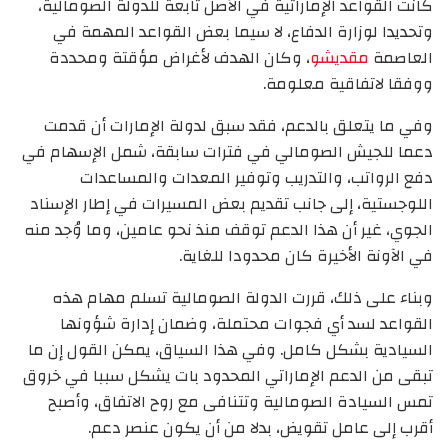
كانت القواعد الإماراتية في الأصل تابعة للدولة الصومالية،
وتحديدا لوزارة الدفاع، لا سيما بعض القواعد المهمة في
العاصمة
مقديشو
، وكان الهدف لأغراض مؤقتة ومحددة
ووفقا لاتفاقية معلومة.
وفي ما يتعلق بالدعم، فقد سبق لدولة الإمارات أن قدمت
دعما للجيش الصومالي في فترات سابقة، شمل الإسهام في
دفع الرواتب، والتدريب وتوفير المعدات والمساعدات
اللوجستية، إلى جانب تقديم بعض المسيرات في إطار الإسناد
الجوي، غير أن هذا الدعم توقف منذ نحو عامين، وما وُجد منه
في الآونة الأخيرة كان محدودا للغاية.
وبناء على ذلك، قررت الدولة الصومالية تسلم مهام هذه
القواعد لسد أي فجوات محتملة، وضمان إدارة شؤونها
السيادية بشكل كامل. وفي هذا السياق، يمكن القول إن ما
تبقى من الدعم الإماراتي المحدود بات يشكل سببا في خروق
تمس السيادة الصومالية وتتنافى مع روح الاتفاق، وأصبح
أقرب إلى عامل تقويض، بدلا من أن يكون عنصر دعم.