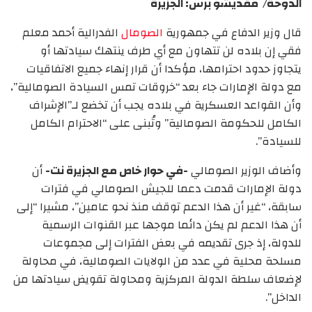
الدوحة/ مقديشو برس: الجزيرة
قال وزير الدفاع في جمهورية
الصومال
الفدرالية أحمد معلم
فقي إن بلاده لن تتهاون مع أي طرف ينتهك سيادتها أو
يتجاوز حدود احترامها، مؤكدا أن قرار إنهاء جميع الاتفاقيات
مع دولة الإمارات جاء بعد “خروقات تمس السيادة الصومالية”،
وأن القواعد العسكرية في بلاده يجب أن تخضع لـ”الإشراف
الكامل للحكومة الصومالية” وتُبنى على “الاحترام الكامل
للسيادة”.
وأضاف الوزير الصومالي
-في حوار خاص مع الجزيرة نت-
أن
دولة الإمارات قدمت دعما للجيش الصومالي في فترات
سابقة، “غير أن هذا الدعم توقف منذ نحو عامين”، مشيرا “إلى
أن هذا الدعم لم يكن دائما موجها عبر القنوات الرسمية
للدولة، إذ جرى تقديمه في بعض الفترات إلى مجموعات
مسلحة محلية في عدد من الولايات الصومالية، في محاولة
لإضعاف سلطة الدولة المركزية ومحاولة تقويض سيادتها من
الداخل”.