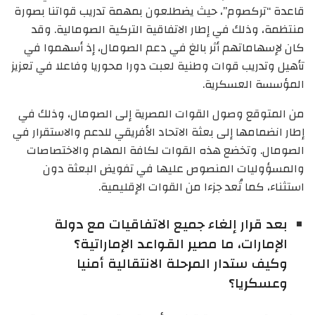
قاعدة “تركصوم”، حيث يضطلعون بمهمة تدريب قواتنا بصورة
منتظمة، وذلك في إطار الاتفاقية التركية الصومالية. وقد
كان لإسهاماتهم أثر بالغ في دعم الصومال، إذ أسهموا في
تأهيل وتدريب قوات وطنية لعبت دورا محوريا وفاعلا في تعزيز
المؤسسة العسكرية.
من المتوقع وصول القوات المصرية إلى الصومال، وذلك في
إطار انضمامها إلى بعثة الاتحاد الأفريقي للدعم والاستقرار في
الصومال. وتخضع هذه القوات لكافة المهام والاختصاصات
والمسؤوليات المنصوص عليها في تفويض البعثة دون
استثناء، كما تُعد جزءا من القوات الإقليمية.
بعد قرار إلغاء جميع الاتفاقيات مع دولة
الإمارات، ما مصير القواعد الإماراتية؟
وكيف ستدار المرحلة الانتقالية أمنيا
وعسكريا؟