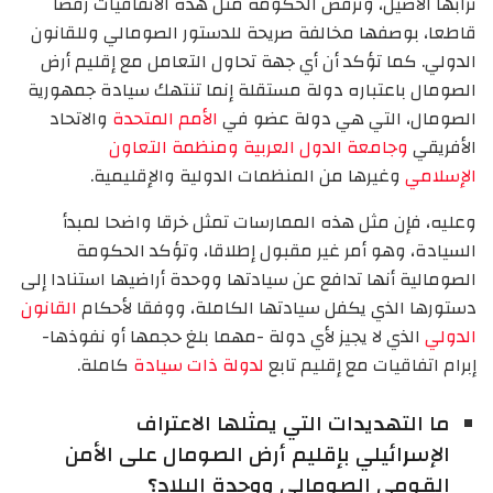
ترابها الأصيل، وترفض الحكومة مثل هذه الاتفاقيات رفضا
قاطعا، بوصفها مخالفة صريحة للدستور الصومالي وللقانون
الدولي. كما تؤكد أن أي جهة تحاول التعامل مع إقليم أرض
الصومال باعتباره دولة مستقلة إنما تنتهك سيادة جمهورية
الصومال، التي هي دولة عضو في
الأمم المتحدة
والاتحاد
الأفريقي
وجامعة الدول العربية
ومنظمة التعاون
الإسلامي
وغيرها من المنظمات الدولية والإقليمية.
وعليه، فإن مثل هذه الممارسات تمثل خرقا واضحا لمبدأ
السيادة، وهو أمر غير مقبول إطلاقا، وتؤكد الحكومة
الصومالية أنها تدافع عن سيادتها ووحدة أراضيها استنادا إلى
دستورها الذي يكفل سيادتها الكاملة، ووفقا لأحكام
القانون
الدولي
الذي لا يجيز لأي دولة -مهما بلغ حجمها أو نفوذها-
إبرام اتفاقيات مع إقليم تابع
لدولة ذات سيادة
كاملة.
ما التهديدات التي يمثلها الاعتراف
الإسرائيلي بإقليم أرض الصومال على الأمن
القومي الصومالي ووحدة البلاد؟