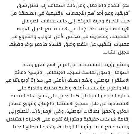
نحو التقدم والازدهار، ومن ذلك انضمامه إلى تكتل شرق
أفريقيا، وهو أحد أهم التجمعات الإقليمية في المنطقة من
حيث التجارة وحرية الحركة، إلى جانب علاقات الصومال
الإيجابية مع محيطه الإقليمي، لا سيما مع الدول العربية
الشقيقة، وعضويته في مجلس الأمن الدولي، والشروع في
عمليات التنقيب عن النفط وخلق اقتصاد مزدهر يوفر وظائف
للجيل الشاب.
وتنبثق رؤيتنا المستقبلية من التزام راسخ بتعزيز وحدة
الصومال وصون تماسك نسيجه الاجتماعي، وترسيخ دعائم
الاستقرار الوطني. ونضع الملف الأمني في صدارة أولوياتنا عبر
بناء وتطوير مؤسسات أمنية وطنية مهنية وقادرة على
حماية الدولة والمواطن. كما نعمل على دفع عجلة التنمية
الاقتصادية من خلال تشجيع الاستثمار والإنتاج، وتنويع مصادر
الدخل، وتحفيز الطاقات الوطنية. وفي الإطار ذاته، نتطلع إلى
إقامة شراكات حقيقية ومتوازنة تقوم على الاحترام المتبادل،
وتنسجم مع قيمنا وثوابتنا الوطنية، وتخدم المصالح العليا