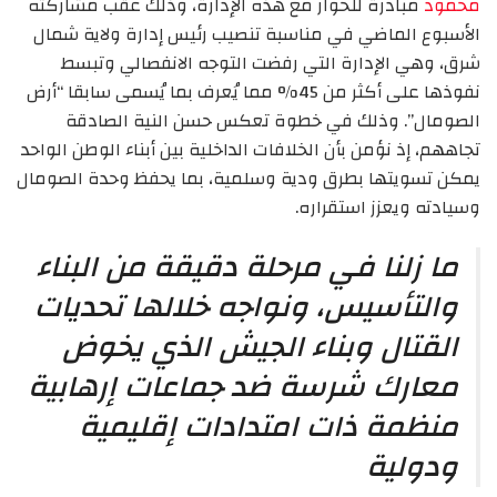
محمود
مبادرة للحوار مع هذه الإدارة، وذلك عقب مشاركته
الأسبوع الماضي في مناسبة تنصيب رئيس إدارة ولاية شمال
شرق، وهي الإدارة التي رفضت التوجه الانفصالي وتبسط
نفوذها على أكثر من 45% مما يُعرف بما يُسمى سابقا “أرض
الصومال”. وذلك في خطوة تعكس حسن النية الصادقة
تجاههم، إذ نؤمن بأن الخلافات الداخلية بين أبناء الوطن الواحد
يمكن تسويتها بطرق ودية وسلمية، بما يحفظ وحدة الصومال
وسيادته ويعزز استقراره.
ما زلنا في مرحلة دقيقة من البناء
والتأسيس، ونواجه خلالها تحديات
القتال وبناء الجيش الذي يخوض
معارك شرسة ضد جماعات إرهابية
منظمة ذات امتدادات إقليمية
ودولية