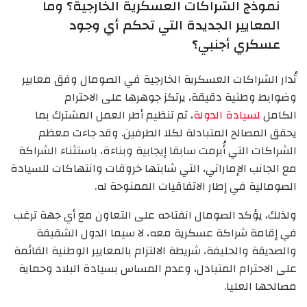
نموذج الشراكات العسكرية الخارجية؟ وما
المعايير الجديدة التي تحكم أي وجود
عسكري أجنبي؟
تُدار الشراكات العسكرية الخارجية في الصومال وفق معايير
وضوابط وطنية دقيقة، يرتكز جوهرها على الاحترام
الكامل
لسيادة الدولة
، ثم تنظيم أطر العمل المشترك بما
يحقق المصالح المتبادلة لكلا الطرفين. وقد جاءت معظم
الشراكات التي أُبرمت سابقا إيجابية وبناءة، باستثناء الشراكة
مع الجانب الإماراتي، التي شابتها خروقات وانتهاكات للسيادة
الصومالية في إطار الاتفاقيات الممنوحة له.
ولذلك، يؤكد الصومال انفتاحه على التعاون مع أي جهة ترغب
في إقامة شراكة عسكرية معه، لا سيما الدول الشقيقة
والصديقة والحليفة، شريطة الالتزام بالمعايير الوطنية القائمة
على الاحترام المتبادل، وعدم المساس بسيادة البلاد وحماية
مصالحها العليا.