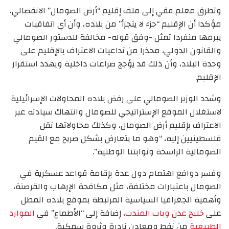
وتطرق معلم فقي إلى ملف إقليم “أرض الصومال” الانفصالي،
مؤكدا أن الإقليم “جزء لا يتجزأ” من بلاده، وأن أي اتفاقيات
يبرمها منفردا تمثل -وفق قوله- مخالفة للدستور الصومالي
والقانون الدولي، محذرا من تداعيات الاعتراف بالإقليم على
وحدة البلاد، وأن ذلك قد يؤجج صراعات داخلية ويهدد استقرار
الإقليم.
وشدد الوزير الصومالي على رفض بلاده المحاولات الإسرائيلية
لاستغلال الموقع الإستراتيجي للصومال وانتهاك سيادته عبر
الاعتراف بإقليم أرض الصومال، وكذلك محاولاتها نقل
فلسطينيين إليه، “وهو ما يتعارض بشكل صريح مع القيم
الصومالية الراسخة وثوابتنا الوطنية”.
وفسر دوافع اهتمام دول عدة بإقامة قواعد عسكرية في
الصومال باعتبارات مختلفة، مثل مكافحة الإرهاب والقرصنة،
وأهمية الجغرافيا السياسية المرتبطة بموقع بلاده المطل
على
خليج عدن
وباب المندب
، إضافة إلى “الأطماع” في
الموارد
الطبيعية
من نفط ومعادن نادرة وثروة سمكية.