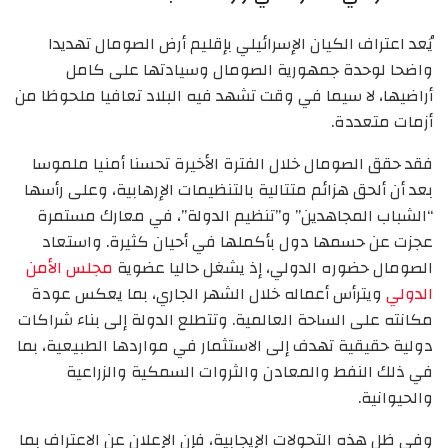
يُعد اعتراف الكيان الإسرائيلي بإقليم أرض الصومال تهديدا
واضحا لوحدة جمهورية الصومال وسيادتها على كامل
أراضيها، لا سيما في وقت تشهد فيه البلاد تعافيا ملحوظا من
أزمات متعددة.
فقد حقق الصومال خلال الفترة الأخيرة تحسنا أمنيا ملموسا
بعد أن ألحق هزائم متتالية بالتنظيمات الإرهابية، وعلى رأسها
“الشباب المجاهدين” و”تنظيم الدولة”، في معارك مستمرة
عجزت عن حسمها دول بأكملها في أحيان كثيرة. واستعاد
الصومال حضوره الدولي، إذ يشغل حاليا عضوية
مجلس الأمن
الدولي
ويترأس أعماله خلال الشهر الجاري، بما يعكس عودة
مكانته على الساحة العالمية. وتتطلع الدولة إلى بناء شراكات
دولية حقيقية تهدف إلى الاستثمار في مواردها الطبيعية، بما
في ذلك النفط والمعادن والثروات السمكية والزراعية
والحيوانية.
وفي ظل هذه التحولات الإيجابية، فإن الإعلان عن الاعتراف بما