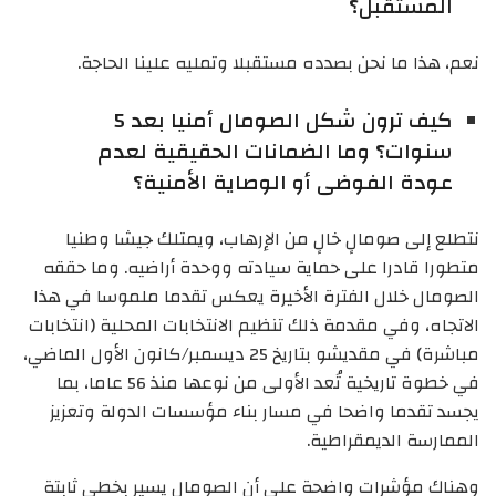
المستقبل؟
نعم، هذا ما نحن بصدده مستقبلا وتمليه علينا الحاجة.
كيف ترون شكل الصومال أمنيا بعد 5
سنوات؟ وما الضمانات الحقيقية لعدم
عودة الفوضى أو الوصاية الأمنية؟
نتطلع إلى صومالٍ خالٍ من الإرهاب، ويمتلك جيشا وطنيا
متطورا قادرا على حماية سيادته ووحدة أراضيه. وما حققه
الصومال خلال الفترة الأخيرة يعكس تقدما ملموسا في هذا
الاتجاه، وفي مقدمة ذلك تنظيم الانتخابات المحلية (انتخابات
مباشرة) في مقديشو بتاريخ 25 ديسمبر/كانون الأول الماضي،
في خطوة تاريخية تُعد الأولى من نوعها منذ 56 عاما، بما
يجسد تقدما واضحا في مسار بناء مؤسسات الدولة وتعزيز
الممارسة الديمقراطية.
وهناك مؤشرات واضحة على أن الصومال يسير بخطى ثابتة