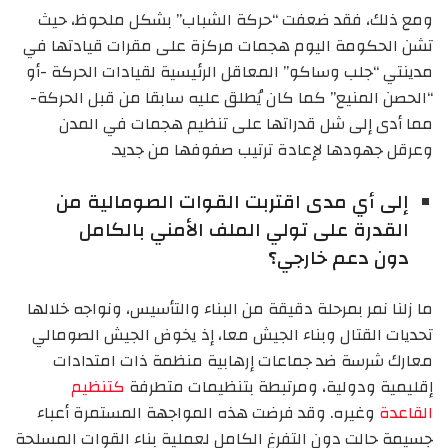
ومع ذلك، فقد ضعفت “حركة الشباب” بشكل ملحوظ، حيث
تشن الحكومة اليوم هجمات مركزة على مقرات قيادتها في
مدينتي “جلب وساكو” المعاقل الرئيسية لقيادات الحركة -أو
“الحصن المنيع” كما كان يُطلق عليه سابقا من قبل الحركة-
مما أدى إلى شل قدراتها على تنظيم هجمات في المدن
وعرقل جهودها لإعادة ترتيب صفوفها من جديد.
إلى أي مدى اقتربت القوات الصومالية من
القدرة على تولي الملف الأمني بالكامل
دون دعم خارجي؟
ما زلنا نمر بمرحلة دقيقة من البناء والتأسيس، ونواجه خلالها
تحديات القتال وبناء الجيش معا، إذ يخوض الجيش الصومالي
معارك شرسة ضد جماعات إرهابية منظمة ذات امتدادات
إقليمية ودولية، ومرتبطة بتنظيمات متطرفة
كتنظيم
القاعدة
وغيره. وقد فرضت هذه المواجهة المستمرة أعباء
جسيمة حالت دون التفرغ الكامل لعملية بناء القوات المسلحة