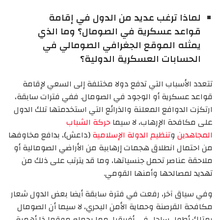
لماذا ترغب عديد من الدول في إقامة
قواعد عسكرية في الصومال؟ وما الذي
يمثله الموقع الجغرافي الصومالي في
الحسابات العسكرية الدولية؟
تتعدد الأسباب التي تدفع دولا مختلفة إلى السعي لإقامة
قواعد عسكرية أو الوجود في الصومال. ففي فترات سابقة،
ارتكزت الدوافع المعلنة والذرائع التي استخدمتها تلك الدول
على مكافحة الإرهاب، لا سيما
حركة الشباب
المجاهدين
و
تنظيم الدولة الإسلامية
(داعش)، بدافع مخاوفها
من احتمال انطلاق هجمات إرهابية من الأراضي الصومالية أو
ملاحقة عناصر تحمل جنسياتها، وما قد يترتب على ذلك من
تهديد لمصالحها وأمنها القومي.
وفي سياق آخر، رفعت في فترة سابقة أيضا بعض الدول شعار
مكافحة القرصنة وحماية الأمن البحري، لا سيما أن الصومال
يمتلك أطول ساحل في أفريقيا، مما يجعله موقعا ذا أهمية