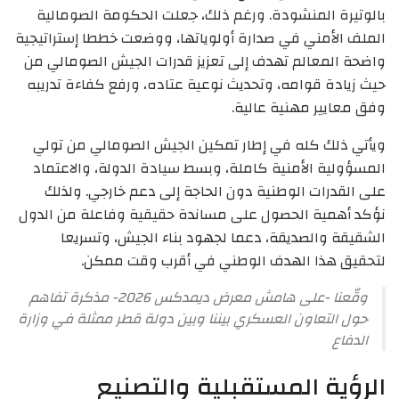
بالوتيرة المنشودة. ورغم ذلك، جعلت الحكومة الصومالية
الملف الأمني في صدارة أولوياتها، ووضعت خططا إستراتيجية
واضحة المعالم تهدف إلى تعزيز قدرات الجيش الصومالي من
حيث زيادة قوامه، وتحديث نوعية عتاده، ورفع كفاءة تدريبه
وفق معايير مهنية عالية.
ويأتي ذلك كله في إطار تمكين الجيش الصومالي من تولي
المسؤولية الأمنية كاملة، وبسط سيادة الدولة، والاعتماد
على القدرات الوطنية دون الحاجة إلى دعم خارجي. ولذلك
نؤكد أهمية الحصول على مساندة حقيقية وفاعلة من الدول
الشقيقة والصديقة، دعما لجهود بناء الجيش، وتسريعا
لتحقيق هذا الهدف الوطني في أقرب وقت ممكن.
وقّعنا -على هامش معرض ديمدكس 2026- مذكرة تفاهم
حول التعاون العسكري بيننا وبين دولة قطر ممثلة في وزارة
الدفاع
الرؤية المستقبلية والتصنيع