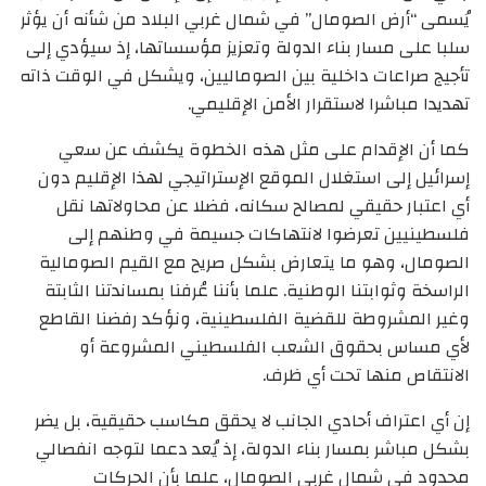
يُسمى “أرض الصومال” في شمال غربي البلاد من شأنه أن يؤثر
سلبا على مسار بناء الدولة وتعزيز مؤسساتها، إذ سيؤدي إلى
تأجيج صراعات داخلية بين الصوماليين، ويشكل في الوقت ذاته
تهديدا مباشرا لاستقرار الأمن الإقليمي.
كما أن الإقدام على مثل هذه الخطوة يكشف عن سعي
إسرائيل إلى استغلال الموقع الإستراتيجي لهذا الإقليم دون
أي اعتبار حقيقي لمصالح سكانه، فضلا عن محاولاتها نقل
فلسطينيين تعرضوا لانتهاكات جسيمة في وطنهم إلى
الصومال، وهو ما يتعارض بشكل صريح مع القيم الصومالية
الراسخة وثوابتنا الوطنية. علما بأننا عُرفنا بمساندتنا الثابتة
وغير المشروطة للقضية الفلسطينية، ونؤكد رفضنا القاطع
لأي مساس بحقوق الشعب الفلسطيني المشروعة أو
الانتقاص منها تحت أي ظرف.
إن أي اعتراف أحادي الجانب لا يحقق مكاسب حقيقية، بل يضر
بشكل مباشر بمسار بناء الدولة، إذ يُعد دعما لتوجه انفصالي
محدود في شمال غربي الصومال، علما بأن الحركات