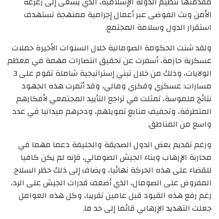
مقدمتها تنظيم الدولة الإسلامية، الذي يسعى إلى زعزعة
الأمن وبث الفوضى عبر أعمال إجرامية ممنهجة تستهدف
استقرار الدول وسلامة المجتمع.
ولقد شنت الحكومة الصومالية خلال السنوات الأخيرة حملات
عسكرية حازمة، أسفرت عن تحقيق انتصارات مهمة في معظم
الولايات، وذلك من خلال تبني إستراتيجية شاملة تقوم على 3
مسارات: عسكري وفكري ومالي، وقد أثمرت هذه الجهود
نتائج ملموسة، تمثلت في تراجع التأييد المجتمعي لأفكارهم
المتطرفة، وتجفيف منابع تمويلهم، ودحرهم ميدانيا في عدد
واسع من المناطق.
ورغم تقديم بعض الدول الصديقة والحليفة دعما مهما في
محاربة الإرهاب وبناء الجيش الصومالي، فإنه لم يكن كافيا
للقضاء على هذه الحركة نهائيا، ويضاف إلى ذلك حظر السلاح
المفروض على الصومال، الذي أضعف قدرات الجيش على الرد،
رغم رفع هذه القيود قبل عامين تقريبا، وكل هذه العوامل
جعلت التهديد الإرهابي قائما إلى حد ما.