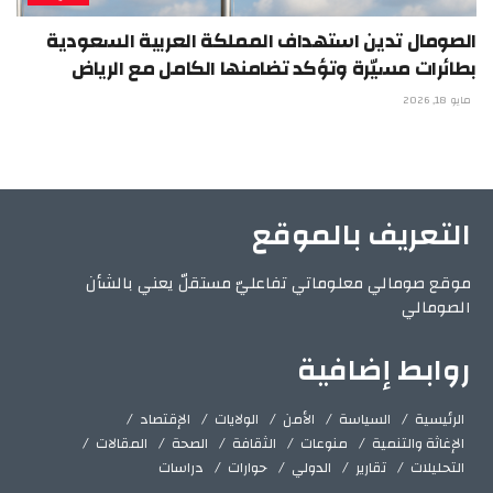
الصومال تدين استهداف المملكة العربية السعودية
بطائرات مسيّرة وتؤكد تضامنها الكامل مع الرياض
مايو 18, 2026
التعريف بالموقع
موقع صومالي معلوماتي تفاعليّ مستقلّ يعني بالشأن
الصومالي
روابط إضافية
الرئيسية
السياسة
الأمن
الولايات
الإقتصاد
الإغاثة والتنمية
منوعات
الثقافة
الصحة
المقالات
التحليلات
تقارير
الدولي
حوارات
دراسات