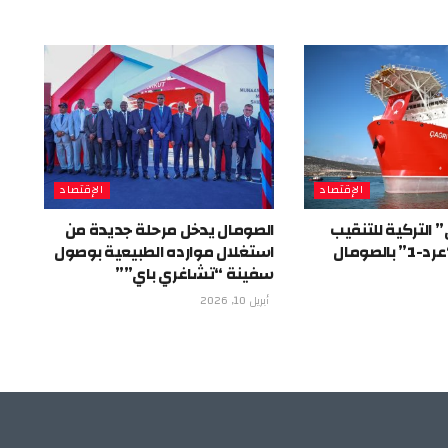
الإقتصاد
الإقتصاد
 التركية للتنقيب
الصومال يدخل مرحلة جديدة من
الصومال
استغلال موارده الطبيعية بوصول
سفينة “تشاغري باي””
أبريل 10, 2026