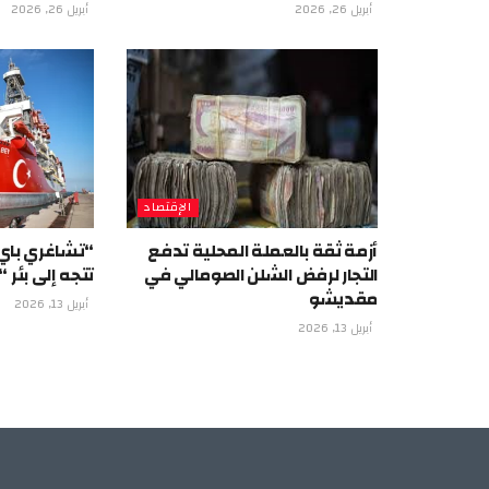
أبريل 26, 2026
أبريل 26, 2026
الإقتصاد
أزمة ثقة بالعملة المحلية تدفع
“تشاغري باي”
التجار لرفض الشلن الصومالي في
تتجه إلى بئر “عرد-1” ب
مقديشو
أبريل 13, 2026
أبريل 13, 2026