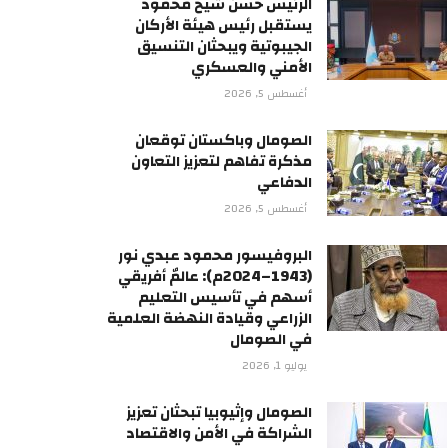
الرئيس حسن شيخ محمود
يستقبل رئيس هيئة الأركان
الجيبوتية ويبحثان التنسيق
الأمني والعسكري
أغسطس 5, 2026
الصومال وباكستان توقعان
مذكرة تفاهم لتعزيز التعاون
الدفاعي
أغسطس 5, 2026
البروفيسور محمود عبدي نور
(1943–2024م): عالمٌ أفريقي
أسهم في تأسيس التعليم
الزراعي وقيادة النهضة العلمية
في الصومال
يوليو 1, 2026
الصومال وإثيوبيا تبحثان تعزيز
الشراكة في الأمن والاقتصاد