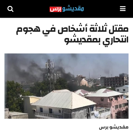
مقتل ثلاثة أشخاص في هجوم
انتحاري بمقديشو
مقديشو برس