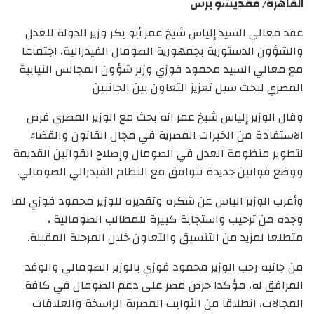
القاهرة/ مقديشو برس
عقد معالي السيد إلياس شيخ عمر أبو بكر وزير الدولة للعدل
والشؤون الدستورية بجمهورية الصومال الفيدرالية، اجتماعا
مع معالي السيد محمود فوزي وزير شؤون المجالس النيابية
المصري لبحث سبل تعزيز التعاون بين الجانبين
وقال الوزير إلياس شيخ عمر انه بحث مع الوزير المصري فرص
الاستفادة من الخبرات المصرية في مجال القانون والقضاء
لتطوير منظومة العدل في الصومال وإصلاح القوانين القديمة
ووضع قوانين جديدة تتوافق مع النظام الفيدرالي الصومالي.
وأعرب الوزير الياس عن شكره وتقديره للوزير محمود فوزي لما
وجده من ترحيب واستجابة كبيرة للمطالب الصومالية ،
متطلعا لمزيد من التنسيق والتعاون خلال المرحلة المقبلة.
من جانبه رحب الوزير محمود فوزي بالوزير الصومالي والوفد
المرافق له، مؤكدا حرص مصر على دعم الصومال في كافة
المجالات، انطلاقا من الثوابت المصرية الراسخة والعلاقات