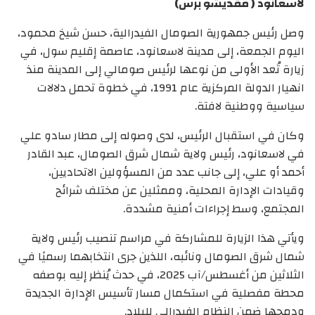
لاسعانود ( مقديشو برس)
وصل رئيس جمهورية الصومال الفيدرالية، حسن شيخ محمود،
اليوم الجمعة، إلى مدينة لاسعانود، عاصمة إقليم سول، في
زيارة تُعد الأولى من نوعها لرئيس صومالي إلى المدينة منذ
انهيار الدولة المركزية عام 1991، في خطوة تحمل دلالات
سياسية ووطنية لافتة.
وكان في استقبال الرئيس، لدى وصوله إلى مطار سادو علي
في لاسعانود، رئيس ولاية شمال شرق الصومال، عبد القادر
أحمد أو علي، إلى جانب عدد من المسؤولين الاتحاديين،
وقيادات الإدارة المحلية، وممثلين عن مختلف شرائح
المجتمع، وسط إجراءات أمنية مشددة.
ويأتي هذا الزيارة للمشاركة في مراسم تنصيب رئيس ولاية
شمال شرق الصومال ونائبه، اللذين جرى انتخابهما رسميًا في
الثلاثين من أغسطس/آب 2025، في حدث يُنظر إليه بوصفه
محطة مفصلية في استكمال مسار تأسيس الإدارة الجديدة
ودمجها ضمن النظام الفيدرالي للبلاد.