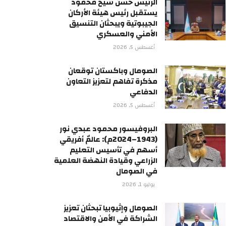
الرئيس حسن شيخ محمود
يستقبل رئيس هيئة الأركان
الجيبوتية ويبحثان التنسيق
الأمني والعسكري
أغسطس 5, 2026
الصومال وباكستان توقعان
مذكرة تفاهم لتعزيز التعاون
الدفاعي
أغسطس 5, 2026
البروفيسور محمود عبدي نور
(1943–2024م): عالمٌ أفريقي
أسهم في تأسيس التعليم
الزراعي وقيادة النهضة العلمية
في الصومال
يوليو 1, 2026
الصومال وإثيوبيا تبحثان تعزيز
الشراكة في الأمن والاقتصاد