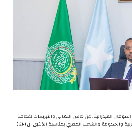
لصومال الفيدرالية، عن خالص التهاني والتبريكات لفخامة
الرئيس عبد الفتاح السيسي رئيس جمهورية مصر العربية والحكومة والشعب المصري بمناسبة الذكرى ال (٤٢ )