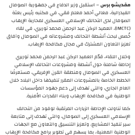
مقديشو برس
– استقبل وزير الدفاع في جمهورية الصومال
الفيدرالية، معالي أحمد معلم فقي، في مكتبه رئيس بعثة
الصومال لدى التحالف الإسلامي العسكري لمحاربة الإرهاب
(IMCTC)، العميد الركن عبد الرحمن محمد توريري، في لقاء
خُصص لبحث أنشطة التحالف ومشروعاته في الصومال وآفاق
تعزيز التعاون المشترك في مجال مكافحة الإرهاب.
وخلال اللقاء، قدّم العميد الركن عبد الرحمن محمد توريري
إحاطة شاملة حول أنشطة ومشروعات التحالف الإسلامي
العسكري في الصومال ومنطقة القرن الإفريقي، مستعرضًا
الخطط الخاصة بالمشروعات المقرر تنفيذها داخل البلاد خلال
العام الجاري، والتي تهدف إلى دعم جهود المؤسسات
الوطنية في مكافحة الإرهاب وبناء القدرات الأمنية.
كما تناولت الإحاطة الزيارات المرتقبة لوفود من التحالف
الإسلامي العسكري إلى الصومال، والتي تهدف إلى متابعة
سير تنفيذ المشاريع، وتعزيز التنسيق والتعاون مع الجهات
الوطنية المعنية، بما يسهم في تطوير برامج مكافحة الإرهاب