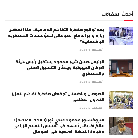
أحدث المقالات
بعد توقيع مذكرة التفاهم الدفاعية.. ماذا تعكس
زيارة وزير الدفاع الصومالي للمؤسسات العسكرية
الباكستانية؟
أغسطس 6, 2026
الرئيس حسن شيخ محمود يستقبل رئيس هيئة
الأركان الجيبوتية ويبحثان التنسيق الأمني
والعسكري
أغسطس 5, 2026
الصومال وباكستان توقعان مذكرة تفاهم لتعزيز
التعاون الدفاعي
أغسطس 5, 2026
البروفيسور محمود عبدي نور (1943–2024م):
عالمٌ أفريقي أسهم في تأسيس التعليم الزراعي
وقيادة النهضة العلمية في الصومال