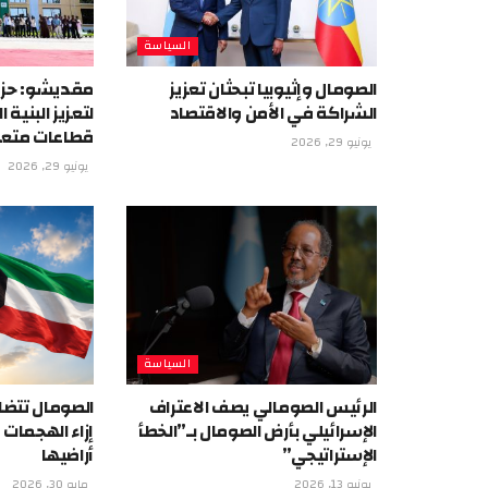
السياسة
الصومال وإثيوبيا تبحثان تعزيز
مقديشو: حزم
الشراكة في الأمن والاقتصاد
لتعزيز البنية
قطاعات متع
يونيو 29, 2026
يونيو 29, 2026
السياسة
الرئيس الصومالي يصف الاعتراف
الصومال تتضا
الإسرائيلي بأرض الصومال بـ”الخطأ
إزاء الهجمات
الإستراتيجي”
أراضيها
يونيو 13, 2026
مايو 30, 2026