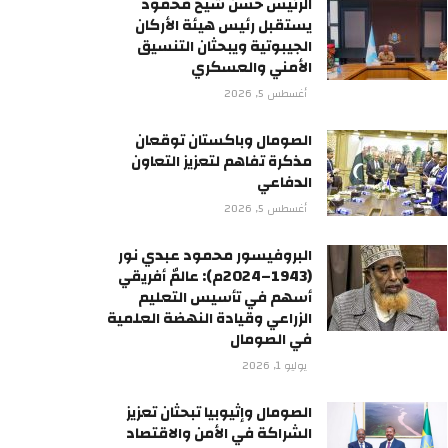
الرئيس حسن شيخ محمود
يستقبل رئيس هيئة الأركان
الجيبوتية ويبحثان التنسيق
الأمني والعسكري
أغسطس 5, 2026
الصومال وباكستان توقعان
مذكرة تفاهم لتعزيز التعاون
الدفاعي
أغسطس 5, 2026
البروفيسور محمود عبدي نور
(1943–2024م): عالمٌ أفريقي
أسهم في تأسيس التعليم
الزراعي وقيادة النهضة العلمية
في الصومال
يوليو 1, 2026
الصومال وإثيوبيا تبحثان تعزيز
الشراكة في الأمن والاقتصاد