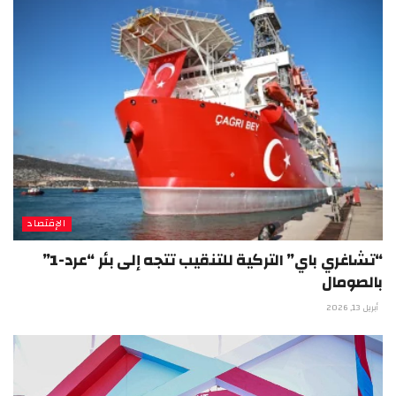
الإقتصاد
“تشاغري باي” التركية للتنقيب تتجه إلى بئر “عرد-1”
بالصومال
أبريل 13, 2026