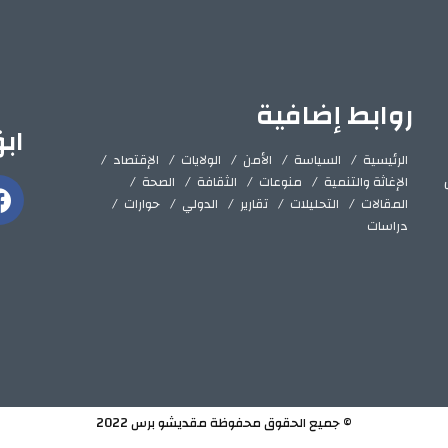
روابط إضافية
اب
الرئيسية
السياسة
الأمن
الولايات
الإقتصاد
الإغاثة والتنمية
منوعات
الثقافة
الصحة
المقالات
التحليلات
تقارير
الدولي
حوارات
دراسات
© جميع الحقوق محفوظة مقديشو برس 2022