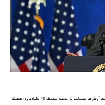
وقع الرئيس الأمريكي، جو بايدن، السبت، مرسوما لدعم أوكرانيا بمساعدات جديدة قيمتها 40 مليار دولار نصفها