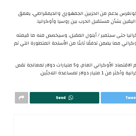
لكونغرس بدعم من الحزبين الجمهوري والديمقراطي، يعمق
يقين بشأن مستقبل الحرب بين روسيا وأوكرانيا.
رانيا حتى سبتمبر / أيلول المقبل، وسيخصص منه ما قيمته
كراني مما يضمن تدفقًا ثابتًا من الأسلحة المتطورة التي تم
وسيخصص أيضا من المساعدات 8 مليارات دولار لدعم الاقتصاد الأوكراني العام، و5 مليارات دولار لمعالجة نقص
ولار لمساعدة اللاجئين.
Send
Twee