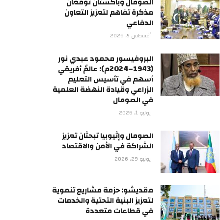
الصومال وباكستان توقعان
مذكرة تفاهم لتعزيز التعاون
الدفاعي
أغسطس 5, 2026
البروفيسور محمود عبدي نور
(1943–2024م): عالمٌ أفريقي
أسهم في تأسيس التعليم
الزراعي وقيادة النهضة العلمية
في الصومال
يوليو 1, 2026
الصومال وإثيوبيا تبحثان تعزيز
الشراكة في الأمن والاقتصاد
يونيو 29, 2026
مقديشو: حزمة مشاريع تنموية
لتعزيز البنية التحتية والخدمات
في قطاعات متعددة