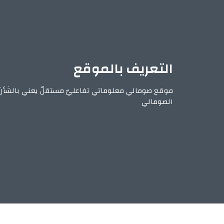
التعريف بالموقع
موقع صومالي معلوماتي تفاعليّ مستقلّ يعني بالشأن
الصومالي