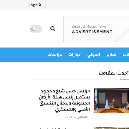
Login
لات
تقارير
الدولي
حوارات
دراسات
أحدث المقالات
الرئيس حسن شيخ محمود
يستقبل رئيس هيئة الأركان
الجيبوتية ويبحثان التنسيق
الأمني والعسكري
أغسطس 5, 2026