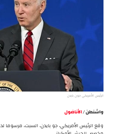
الرئيس الأمريكي جون بايدن
واشنطن /
الأناضول
مخصص للجيش الأوكراني.