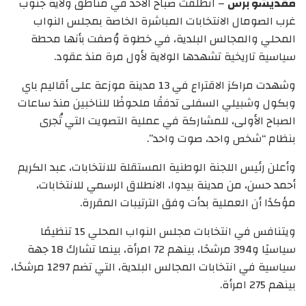
مقديشو برس
– انطلقت صباح الأحد في مناطق ولاية جنوب
غرب الصومال الانتخابات المباشرة الخاصة بمجلس النواب
المحلي والمجالس البلدية، في خطوة وُصفت بأنها محطة
سياسية تاريخية تشهدها الولاية لأول مرة منذ عقود.
وشهدت مراكز الاقتراع في 13 مدينة موزعة على أقاليم باي
وبكول وشبيلي السفلى تدفقًا ملحوظًا للناخبين منذ ساعات
الصباح الأولى، للمشاركة في عملية التصويت التي تُجرى
بنظام “شخص واحد، صوت واحد”.
وأعلن رئيس اللجنة الوطنية المستقلة للانتخابات، عبد الكريم
أحمد حسن، من مدينة بيدوا، الانطلاق الرسمي للانتخابات،
مؤكدًا أن العملية بدأت وفق الترتيبات المقررة.
ويتنافس في انتخابات مجلس النواب المحلي 15 تنظيمًا
سياسيًا و394 مرشحًا، بينهم 72 امرأة، بينما تشارك 18 جهة
سياسية في انتخابات المجالس البلدية، التي تضم 1297 مرشحًا،
بينهم 275 امرأة.