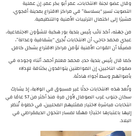
وقال عضو لجنة الانتخابات، عمر أبو بكر عمر، إن عملية
التصويت تسير “بسلاسة” في مراكز الاقتراع بمدينة أفجوي،
مشيرًا إلى اكتمال الترتيبات الأمنية والتنظيمية.
من جهته، أكد نائب رئيس بلدية بور هكبة للشؤون الاجتماعية،
عبدي محمد حاجي، أن الانتخابات تُجرى “بشفافية وعدالة”،
مضيفًا أن القوات الأمنية تؤمن مراكز الاقتراع بشكل كامل.
كما قال رئيس بلدية حدر، محمد معلم أحمد، أثناء وجوده في
صفوف الناخبين، إن المواطنين يتوافدون بكثافة للإدلاء
بأصواتهم وسط أجواء هادئة.
وتُعد هذه الانتخابات حدثًا غير مسبوق في الولاية، إذ يشارك
سكان جنوب غرب الصومال لأول مرة منذ أكثر من 57 عامًا في
انتخابات مباشرة لاختيار ممثليهم المحليين، في خطوة تُنظر
إليها باعتبارها اختبارًا مهمًا لمسار التحول الديمقراطي في
البلاد.