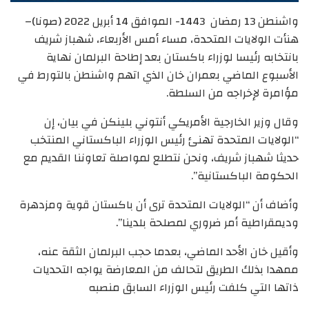
واشنطن 13 رمضان 1443- الموافق 14 أبريل 2022 (صونا)–
هنأت الولايات المتحدة، مساء أمس الأربعاء، شهباز شريف
بانتخابه رئيسا لوزراء باكستان بعد إطاحة البرلمان نهاية
الأسبوع الماضي بعمران خان الذي اتهم واشنطن بالتورط في
مؤامرة لإخراجه من السلطة.
وقال وزير الخارجية الأمريكي أنتوني بلينكن في بيان، إن
“الولايات المتحدة تهنئ رئيس الوزراء الباكستاني المنتخب
حديثا شهباز شريف، ونحن نتطلع لمواصلة تعاوننا القديم مع
الحكومة الباكستانية”.
وأضاف أن “الولايات المتحدة ترى أن باكستان قوية ومزدهرة
وديمقراطية أمر ضروري لمصلحة بلدينا”.
وأقيل خان الأحد الماضي، بعدما حجب البرلمان الثقة عنه،
ممهدا بذلك الطريق لتحالف من المعارضة يواجه التحديات
ذاتها التي كلفت رئيس الوزراء السابق منصبه