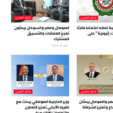
عالم العربي
عالم العربي
ية تعقد اجتماعا طارئا
الصومال ومصر والسودان يبحثون
إثيوبية” على
تعزيز العلاقات والتنسيق
المشترك
مايو 6, 2026
عالم العربي
عالم العربي
مصر والصومال يبحثان
وزير الخارجية الصومالي يبحث مع
اع وتعزيز الشراكة
نظيره الأردني تعزيز التعاون
والتطورات الإقليمية