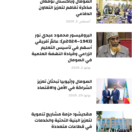
الصومال وباكستان توقعان
مذكرة تفاهم لتعزيز التعاون
الدفاعي
أغسطس 5, 2026
البروفيسور محمود عبدي نور
(1943–2024م): عالمٌ أفريقي
أسهم في تأسيس التعليم
الزراعي وقيادة النهضة العلمية
في الصومال
يوليو 1, 2026
الصومال وإثيوبيا تبحثان تعزيز
الشراكة في الأمن والاقتصاد
يونيو 29, 2026
مقديشو: حزمة مشاريع تنموية
لتعزيز البنية التحتية والخدمات
في قطاعات متعددة