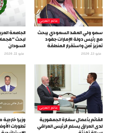
عالم العربي
سمو ولي العهد السعودي يبحث
الجامعة العرب
مع رئيس دولة الإمارات جهود
لبحث “هجمات 
تعزيز أمن واستقرار المنطقة
السودان
مايو 13, 2026
مايو 11, 2026
عالم العربي
القائم بأعمال سفارة الجمهورية
وزيرا خارجية 
لدى العراق يسلم الرئيس العراقي
تطورات الأوض
رسالة تهنئة
الاستراتيجية