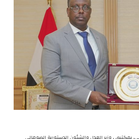
 بمكتبه، ، وزير العدل والشئون الدستورية الصومالي