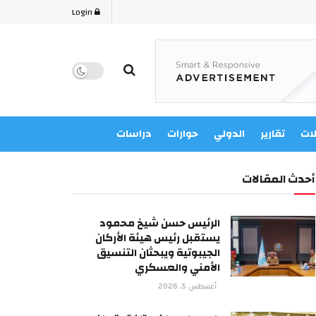
Login
لات
تقارير
الدولي
حوارات
دراسات
أحدث المقالات
الرئيس حسن شيخ محمود
يستقبل رئيس هيئة الأركان
الجيبوتية ويبحثان التنسيق
الأمني والعسكري
أغسطس 5, 2026