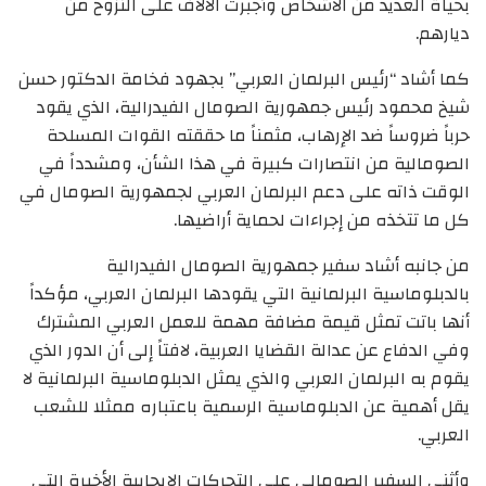
بحياة العديد من الأشخاص وأجبرت الآلاف على النزوح من
ديارهم.
كما أشاد “رئيس البرلمان العربي” بجهود فخامة الدكتور حسن
شيخ محمود رئيس جمهورية الصومال الفيدرالية، الذي يقود
حرباً ضروساً ضد الإرهاب، مثمناً ما حققته القوات المسلحة
الصومالية من انتصارات كبيرة في هذا الشأن، ومشدداً في
الوقت ذاته على دعم البرلمان العربي لجمهورية الصومال في
كل ما تتخذه من إجراءات لحماية أراضيها.
من جانبه أشاد سفير جمهورية الصومال الفيدرالية
بالدبلوماسية البرلمانية التي يقودها البرلمان العربي، مؤكداً
أنها باتت تمثل قيمة مضافة مهمة للعمل العربي المشترك
وفي الدفاع عن عدالة القضايا العربية، لافتاً إلى أن الدور الذي
يقوم به البرلمان العربي والذي يمثل الدبلوماسية البرلمانية لا
يقل أهمية عن الدبلوماسية الرسمية باعتباره ممثلا للشعب
العربي.
وأثنى السفير الصومالي على التحركات الإيجابية الأخيرة التي