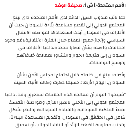
الأمم المتحدة/أ ش أ/
صحيفة الوفد
دعا نائب مندوب الصين الدائم لدى الأمم المتحدة داى بينغ ،
المجتمع الدولي إلى تقديم مساعدة بنّاءة للسودان ،حيث أن
الأطراف في السودان أبدت استعدادها لمواصلة الانتقال
السياسي وإنجاز جميع المهام خلال الفترة الانتقالية،رغم وجود
اختلافات واضحة بشأن قضايا محددة،داعيا الأطراف في
السودان إلى متابعة الحوار والتشاور لمعالجة خلافاتهم
وترسيخ التوافقات.
وأضاف بينغ في كلمته خلال اجتماع لمجلس الأمن بشأن
السودان، اليوم الأربعاء حسبما ذكرت وكالة الأنباء الصينة
“شينخوا” اليوم أن معالجة هذه الخلافات تستغرق وقتا، داعيا
المجتمع الدولي إلى التحلي بالصبر اللازم، ومواصلة التمسك
بمبدأ الملكية السودانية والقيادة السودانية والنظر بشكل
كامل في الحقائق في السودان، وتقديم المساعدة البناءة،
وتجنب ممارسة الضغط الزائد أو انتقاء الجوانب أو تعميق