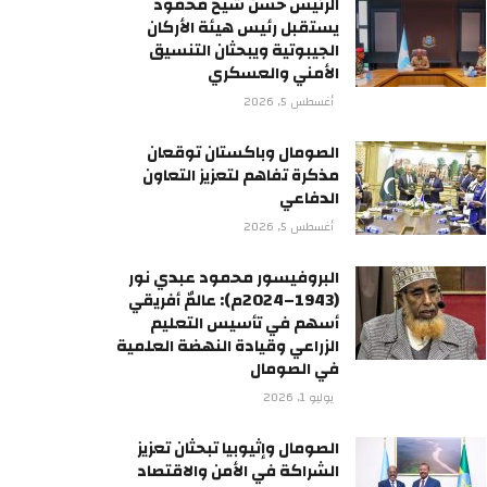
الرئيس حسن شيخ محمود
يستقبل رئيس هيئة الأركان
الجيبوتية ويبحثان التنسيق
الأمني والعسكري
أغسطس 5, 2026
الصومال وباكستان توقعان
مذكرة تفاهم لتعزيز التعاون
الدفاعي
أغسطس 5, 2026
البروفيسور محمود عبدي نور
(1943–2024م): عالمٌ أفريقي
أسهم في تأسيس التعليم
الزراعي وقيادة النهضة العلمية
في الصومال
يوليو 1, 2026
الصومال وإثيوبيا تبحثان تعزيز
الشراكة في الأمن والاقتصاد