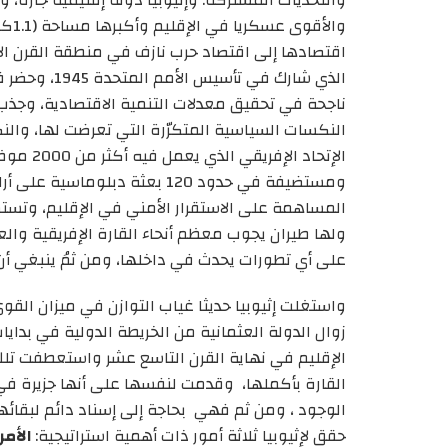
اقتصادها إلى اقتصاد حرب نازف في منطقة القرن ال
ناجحة في تحقيق معدلات التنمية الاقتصادية، وجذب 
النكسات السياسية المتكرّرة التي تعرضت لها، والنكب
الإتحاد 
ومستضيفة في حدود 120 بعثة دب
المساهمة على الاستقرار الأمني في الإقليم، وتست
ولها طيران يجوب معظم أنحاء القارة الإفريقية والعا
على أي تطورات يحدث في داخلها، ومن ثمُ ينبغي أن 
واستغلت إثيوبيا حديثا غياب التوازن في ميزان الق
زوال الدولة العثمانية من الخريطة الدولية في بداي
الإقليم في نهاية القرن التاسع عشر واستعطفت تلك 
القارة بأكملها، وقدمت لنفسها على أنها جزيرة 
الوجود ، ومن ثم فهي بحاجة إلى إسناد دائم لبقائها 
حقق لإثيوبيا ثلاثة أمور ذات أهمية استراتيجية:
الأمر