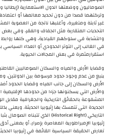
وتركتهما قصدا من دون تحديد معالمها أو اعتمادها إ
غير ثابتة ومتغيرة، وأغلبها ناتجة من العضوية الم
التحديات المتقاربة مثل الجفاف والفقر، وفي بعض 
والتشابة في سلوكهم القيادية، وهي كلها روابط يمك
في الغالب إلى التوتر الحدودي أو العداء السياسي بي
استقرارمثمرة في بعض المجالات الحيوية.
وقضايا الأرض والمياه والسكان الصوماليين القاطنين
ينبع من عدم وجود حدود مرسومة بين الدولتين، ومن
الأرض والسكان إلى جانب المياه وقضايا الحدود أضلا
والأرض التي يسكنونها جزءا من حدودها الإقليمية 
المشفوعة بالحقائق التاريخية والجغرافية مقابل ا
الجديدة التي تتمسك بها إثيوبيا الحديثة. ويعني بذ
إثيوبيا الإمبراطورية المعاصرة بإصرار، أو بمعنى أدق
تعارض الحقيقة السياسية القائمة في إثيوبيا الحد