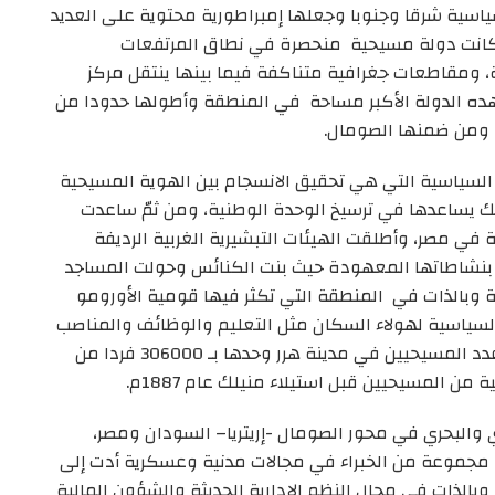
اسية شرقا وجنوبا وجعلها إمبراطورية محتوية على العديد
 كانت دولة مسيحية منحصرة في نطاق المرتفعات
مقاطعات جغرافية متناكفة فيما بينها ينتقل مركز
ده الدولة الأكبر مساحة في المنطقة وأطولها حدودا من
، ومن ضمنها الصومال.
السياسية التي هي تحقيق الانسجام بين الهوية المسيحية
لك يساعدها في ترسيخ الوحدة الوطنية، ومن ثمّ ساعدت
 في مصر، وأطلقت الهيئات التبشيرية الغربية الرديفة
 بنشاطاتها المعهودة حيث بنت الكنائس وحولت المساجد
 وبالذات في المنطقة التي تكثر فيها قومية الأورومو
ياسية لهولاء السكان مثل التعليم والوظائف والمناصب
الحكومية والخدمة العسكرية. ونتيجة لذلك، وصل عدد المسيحيين في مدينة هرر وحدها بـ 306000 فردا من
 والبحري في محور الصومال -إريتريا– السودان ومصر،
ها مجموعة من الخبراء في مجالات مدنية وعسكرية أدت إلى
وبالذات في مجال النظم الإدارية الحديثة والشؤون المالية