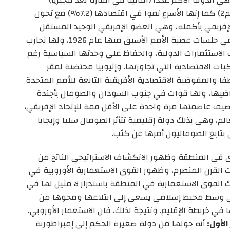
والأقوى عسكريا في الإقليم وأكبرها مساحة (1.1كم2) كما إنها الأسرع نموا في اقتصادها (7.2%) مع تحول
إفريقي بأكمله، وهي العضو الإفريقي الوحيد المستقل
الذي شارك في تأسيس الأمم المتحدة 1945، وحضر في جلسات عصبة الأمم الأسبق منها عام 1926، ولها تجارب
الاستثمارات الدولية، والحفاظ على وحدتها السياسية رغم
ات الاقتصادية التي تجاوزتها. وإثيوبيا محتضنة لمقر
الإفريقي الذي يعمل فيه أكثر من 2000 موظفا والمفوضية الاقتصادية الأفريقية التابعة للأمم المتحدة
لوماسية على أراضيها، ولها قوات في جنوب السودان والصومال بأجندة
ضيف عاصمتها مرة واحدة على الأقل قمة للإتحاد الإفريقي،
لم، وهي بذلك دولة إقليمية تتأثر الصومال سلبا وإبجابا
يتابع الصوماليون أمرها عن كثب.
وى في المنطقة وظهور الانكشاف الاستراتيجي الناتج من
ات القرن المنصرم، وظهور القوى الاستعمارية الأوروبية في
القوى الاستعمارية في المنطقة باستدرار لا مثيل لها في
في وسط محيط إسلامي يسعى إلى ابتلاعها ومحوها من
في خريطة الإقليم. ونتيجة لذلك، فان الاستعمار الأوروبي،
 الأول:
أنه حولها من دولة صغيرة الحكم إلى إمبراطورية