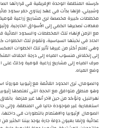
وشبيلي، فإنها بدأت في عهد زيناوي حفر سدود مائي
مخططات كبيرة مخصصة لري مشاريع زراعية قومية تس
معدلات تصديرها الكمي إلى الأسواق الخارجية. وإثي
مع الزمن لإنهاء تلك المخططات والسدود المائية 
الحاد في نخبتها السياسية، وتقوم تلك الخطوات ك
وهي تعلم أكثر من غيرها تأثير تلك الخطوات العكس
إلى إنخفاض منسوب المياه إلى درجة الجفاف المتكررّ 
صرف المياه إلى مشاريع زراعية قومية وذلك على ا
وضع المياه.
والصومال، ترى الحدود القائمة مع إثيوبيا موروثا ا
وهو منطق متوافق مع الحجة التي تعتمدها إثيوبي
نهرالنيل، وتؤكد من حين لآخر أنها غير ملزمة باتفا
استعمارية غير موجودة حاليا في المنطقة. وإلى جان
الصومال لإثيوبيا والاهتمام بالتطورات في داخلها، 
عدائية وإنما بعيون دولة جارة يوجد بيننا الكثير من 
والتحديات المشتركة. وإثيوبيا دولة إقليمية جارة، وهي