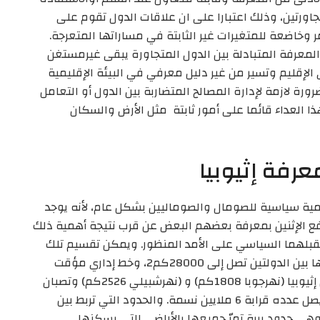
جاورتين، وذلك اعتبارا على ان علاقات الدول تقوم على
وخاضعة للمتغيرات غير الثابتة في مساراتها المتعرجة.
المعرفة المتبادلة بين الدول المتجاورة يبقى غيرمستغن
لإقليم وتسير من غير دليل معرفي في البيئة الإقليمية
رة لازمة لإدارة المصالح المتضاربة بين الدول أو التعامل
ا العداء قائما على أمور ثابتة مثل الأرض والسكان
عرفة إثيوبيا
همية سياسية للصومال والصوماليين بشكل عام، لأنه يوجد
تدفع الإثنين بمعرفة بعضهم البعض عن قرب نتيجة أهمية ذلك
بلهما السياسي على الأمد المنظور. ويمكن تقسيم تلك
الروابط إلى روابط ثابتة تشتمل على أرض متنازع عليها بين الدولتين تصل إلى 28000كم2، وخط إداري مؤقت
(حدود) يصل مداه إلى (1640كم)، ونهران نابعان من إثيوبيا (نهرجوبا 1808كم) و (نهرشبيلي 2526كم) وتصبان
في الصومال، وثقل بشري (إقليم الصومال الغربي) يصل عدده قرابة 6 ملايين نسمة. والحدود التي تربط بين
وهي حدود برية تمرّ جميعها بالأراضي التي يسكنها