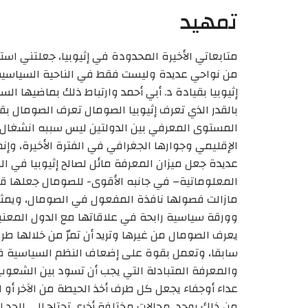
تمهيد
متابعاتي الأخيرة المحدودة في إثيوبيا، جعلتني اس
من نواحي عديدة وليست فقط في الناحية السياسية 
إثيوبيا بقيادة د. أبي أحمد وارتباط ذلك بماضيها الس
بالقدر الذي تعرف إثيوبيا الصومال تعرف الصومال بقدر 
المستوى المعرفي بين الدولتين ليس سببه انشغال
الإقليمي وجوارها الجغرافي في الفترة الأخيرة، وإن
عديدة جعل ميزان المعرفة مائل لصالح إثيوبيا في الم
المعلوماتية– في جانبه الأقوى- للصومال جعلها 
مازالت فصولها نافذة المفعول في الصومال، ويمثل
وورقة سياسية رابحة في علاقاتها مع الدول المعن
يعرف الصومال من غيرها وتريد أن تمرّ من خلالها 
سابقا، وتعمل بقوة على إضعاف النظم السياسية في 
والمعرفة المتبادلة التي يجب أن تسود بين الشعو
عداء أوجفاء يجعل كل طرف أخذ الحيطة من الآخر أو
من ذلك يوجد مجالات مختلفة أخرى تحتاج إلى الحد ا