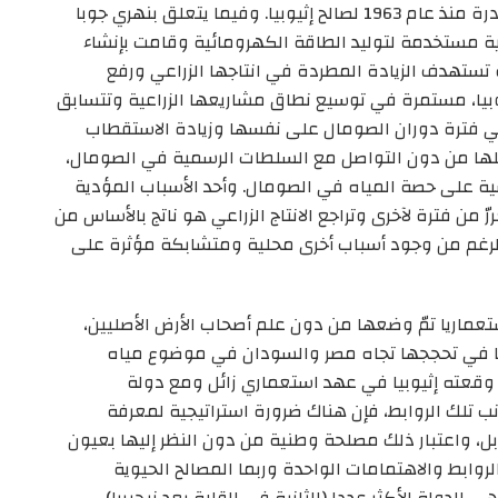
كرسته المنظمة الوحدة الإفريقية في قراراتها الصادرة منذ عام 1963 لصالح إثيوبيا. وفيما يتعلق بنهري جوبا
ة مستخدمة لتوليد الطاقة الكهرومائية وقامت بإنشاء
تهدف الزيادة المطردة في انتاجها الزراعي ورفع
وبيا، مستمرة في توسيع نطاق مشاريعها الزراعية وتتسابق
في فترة دوران الصومال على نفسها وزيادة الاستقطاب
لها من دون التواصل مع السلطات الرسمية في الصومال،
ية على حصة المياه في الصومال. وأحد الأسباب المؤدية
من فترة لآخرى وتراجع الانتاج الزراعي هو ناتج بالأساس من
لرغم من وجود أسباب أخرى محلية ومتشابكة مؤثرة على
ستعماريا تمّ وضعها من دون علم أصحاب الأرض الأصليين،
ا في تحججها تجاه مصر والسودان في موضوع مياه
ق وقعته إثيوبيا في عهد استعماري زائل ومع دولة
ب تلك الروابط، فإن هناك ضرورة استراتيجية لمعرفة
بل، واعتبار ذلك مصلحة وطنية من دون النظر إليها بعيون
الروابط والاهتمامات الواحدة وربما المصالح الحيوية
 الدولة الأكثر عددا (الثانية في القارة بعد نيجيريا)