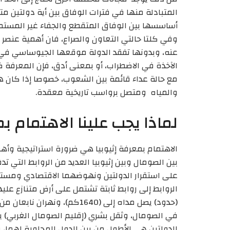
المتبادلة منها في فترات الوفاق بين أية دولتين مت
أساسسها بين الوفاق المتقطع والجفاء غير المستمر 
وفي كلتا حالتي التعاون والصراع، فان أهمية عنصر 
عنه، وبدونها تفقد الدولة موقعها الجيوساسي في ا
الآخذة في الاضطراب، أو بمعنى أدق، فإن المعرفة ضرو
مع حالة عداء قائمة بين الشعوب، خصوصا إذا كان هذ
والمياه ومتصل برواسب تاريخية معقدة.
لماذا يجب علينا الاهتمام بم
الاهتمام بمعرفة إثيوبيا هي ضرورة استراتيجية وأ
بين الصومال وبين إثيوبيا العديد من الروابط التي 
على استقرار الدولتين ونهوضهما الاقتصادي ومستق
الدولتين هي الأطول من بين الدول المجاورة لهما، 