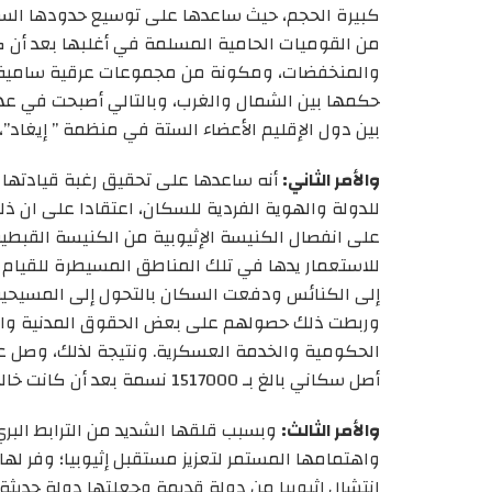
كبيرة الحجم، حيث ساعدها على توسيع حدودها السي
من القوميات الحامية المسلمة في أغلبها بعد أن
والمنخفضات، ومكونة من مجموعات عرقية سامية، و
حكمها بين الشمال والغرب، وبالتالي أصبحت في عه
بين دول الإقليم الأعضاء الستة في منظمة ” إيغاد”
والأمر الثاني:
أنه ساعدها على تحقيق رغبة قيادتها 
للدولة والهوية الفردية للسكان، اعتقادا على ان ذ
على انفصال الكنيسة الإثيوبية من الكنيسة القبطية
للاستعمار يدها في تلك المناطق المسيطرة للقيام
إلى الكنائس ودفعت السكان بالتحول إلى المسيحية
وربطت ذلك حصولهم على بعض الحقوق المدنية والس
أصل سكاني بالغ بـ 1517000 نسمة بعد أن كانت خالية من المسيحيين قبل استيلاء منيلك عام 1887م.
والأمر الثالث:
وبسبب قلقها الشديد من الترابط البري
واهتمامها المستمر لتعزيز مستقبل إثيوبيا؛ وفر ل
انتشال إثيوبيا من دولة قديمة وجعلتها دولة حديثة 