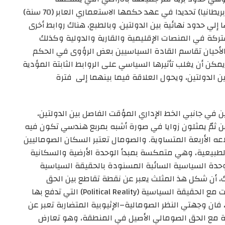
الصوماليون ووضعتها الدول الاستعمارية (إيطاليا وبريطانيا) تحديدا في عهد حكمها الاستعماري العابر (70 سنة)
لي حدود نهائية بين الدولتين. وبالطبع، هناك روابط أخرى
شتركة في المنصات الإقليمية والقارية والدولية وكذلك
الأحيان تقاسم القادة السياسيين بعض الرؤوى في الحكم
ن أن يغلب تأثيرها السياسي على الروابط الثابتة المؤدية
ن الدولتين، ويحول العلاقة فيما بينهما إلى فترة
 في جانبي الخط الإداري المؤقت الفاصل بين الدولتين،
 ثمّ يمثلون زوايا في صورة أشبه بمربع هندسي تكون فيه
عه الأربعة المتساوية. والصومال تعتبر السكان الصوماليين
الطبيعية، وهي متمكسة بمبدأ الوحدة الأرضية والسكانية
لوحدة السياسية السائبة المسنودة بالحقيقة السياسية
لك، أن شكل هذ المثلث يعبر عن نقطة تقاطع بين الحق
التاريخي (Historical Right) الذي تتبناه الصومال بثبات مع الحقيقة السياسية (Political Reality) التي تدفع بها
، فان وجهتي النظر الصومالية–الإثيوبية المتضاربة تعبر عن
يثة مع الحق الصومالي الأصيل في المنطقة، وهو تعارض