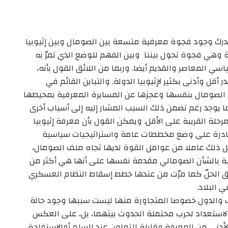
تدرك وجود فجوة معرفية متسعة بين الصومال وبين إثيوبيا
وهي فجوة تحول بيننا وبين الفهم للوضع الذي تمرّ به
ياسي المعاصر والقديم أيضا. وربما من اللائق القول بأنه،
أقل وأدنى بكثير لإثيوبيا الدولة. والتباين القائم في
 الصومال بنفسها وعجزها عن المسايرة المعرفية بمحيطها
ما يوجد رغم تضمن ذلك السبب المشار إليه إلى أسباب أخرى
رحلة القريبة على الأقل. ويمكن القول بأن معرفة إثيوبيا
قادرة على وضع مخططات عامة واستراتيجيات سياسية
 ذلك عاملا من عوامل القوة لديها تجاه ملف الصومال،
ية بالشأن الصومالي مقدمة نفسها على أنها هي أكثر من
طرق الحلّ كما مرّت من عندها خطط إسقاط النظام العسكري
البلاد.
ب والدول خصوصا المتجاورة منها ليست سببها وجود حالة
 الاستعداد لحرب محتملة الحدوث بينهما، بل، على العكس
لأدنى من المعرفة وقابلة للتعاون عند السلم أوالاستفادة