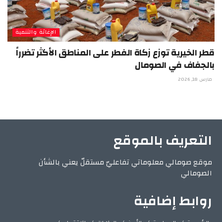
الإغاثة والتنمية
قطر الخيرية توزع زكاة الفطر على المناطق الأكثر تضرراً
بالجفاف في الصومال
مارس 18, 2026
التعريف بالموقع
موقع صومالي معلوماتي تفاعليّ مستقلّ يعني بالشأن
الصومالي
روابط إضافية