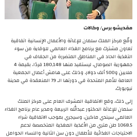
مقديشو برس/ وكالات
وقّع مركز الملك سلمان للإغاثة والأعمال الإنسانية اتفاقية
تعاون مشترك مع برنامج الغذاء العالمي للوقاية من سوء
التغذية الحاد في المناطق المتضررة من الجفاف في
جمهورية الصومال، ليستفيد منها 180,148 فردًا، بقيمة 4
ملايين و500 ألف دولار، وذلك على هامش أعمال الجمعية
العامة للأمم المتحدة في دورتها الـ 79 المنعقدة في مدينة
نيويورك.
إلى ذلك، وقع الاتفاقية المشرف العام على مركز الملك
سلمان للإغاثة الدكتور عبدالله الربيعة ومدير عام برنامج الغذاء
العالمي سيندي ماكين، وسيجري بموجب الاتفاقية شراء
1068.5 طن متري من الأغذية المغذية المتخصصة لدعم
الاحتياجات الغذائية للأطفال دون سن الثانية والنساء الحوامل