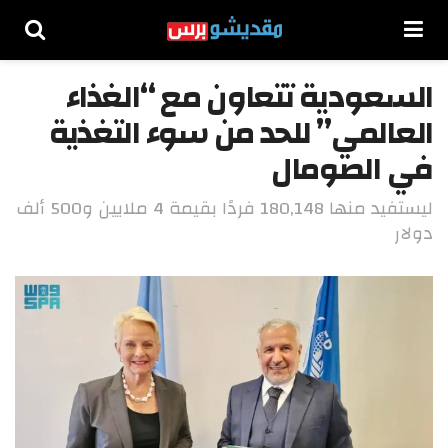
السعودية تتعاون مع “الغذاء
العالمي” للحد من سوء التغذية
في الصومال
ليستفيد منها 180,148 فردًا بقيمة 4 ملايين و500 ألف
دولار