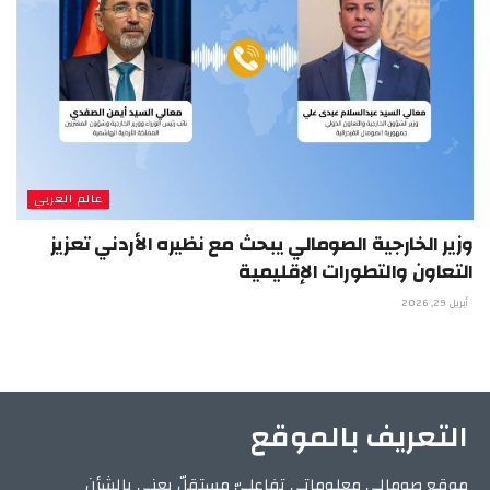
عالم العربي
وزير الخارجية الصومالي يبحث مع نظيره الأردني تعزيز
التعاون والتطورات الإقليمية
أبريل 29, 2026
التعريف بالموقع
موقع صومالي معلوماتي تفاعليّ مستقلّ يعني بالشأن