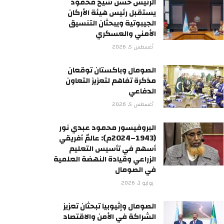
الرئيس حسن شيخ محمود
يستقبل رئيس هيئة الأركان
الجيبوتية ويبحثان التنسيق
الأمني والعسكري
أغسطس 5, 2026
الصومال وباكستان توقعان
مذكرة تفاهم لتعزيز التعاون
الدفاعي
أغسطس 5, 2026
البروفيسور محمود عبدي نور
(1943–2024م): عالمٌ أفريقي
أسهم في تأسيس التعليم
الزراعي وقيادة النهضة العلمية
في الصومال
يوليو 1, 2026
الصومال وإثيوبيا تبحثان تعزيز
الشراكة في الأمن والاقتصاد