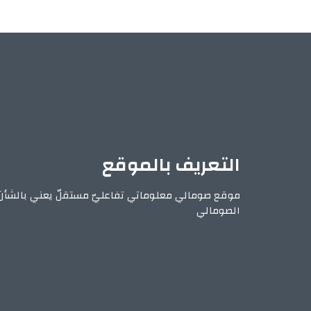
التعريف بالموقع
موقع صومالي معلوماتي تفاعليّ مستقلّ يعني بالشأن
الصومالي