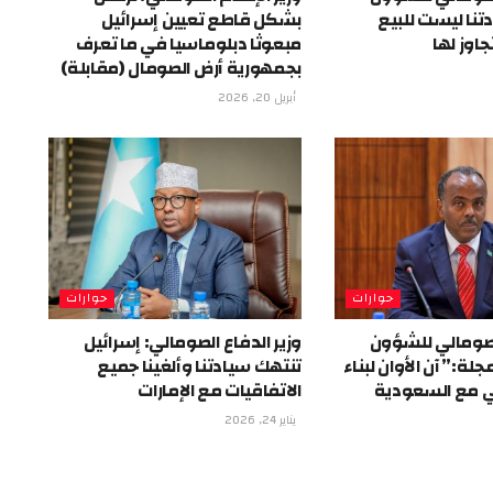
دتنا ليست للبيع
بشكل قاطع تعيين إسرائيل
اوز لها
مبعوثا دبلوماسيا في ما تعرف
بجمهورية أرض الصومال (مقابلة)
أبريل 20, 2026
حوارات
حوارات
الصومالي للشؤون
وزير الدفاع الصومالي: إسرائيل
مجلة:” آن الأوان لبناء
تنتهك سيادتنا وألغينا جميع
ي مع السعودية
الاتفاقيات مع الإمارات
يناير 24, 2026