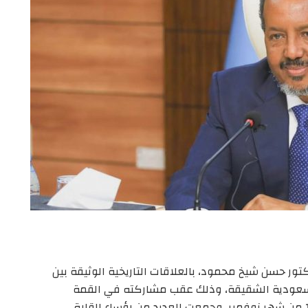
تور حسن شيخ محمود، بالعلاقات التاريخية الوثيقة بين
السعودية الشقيقة، وذلك عقب مشاركته في القمة
السعودية الأفريقية التي انعقدت يومي الـ11 والـ12 من شهر نوفمبر، وجمعت العديد من رؤساء القارة