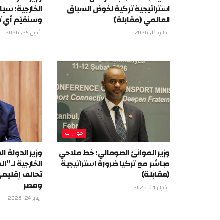
استراتيجية تركية لخوض السباق
الخارجية: سيا
العالمي (مقابلة)
وسنقيّم أي تج
مايو 11, 2026
أبريل 25, 2026
حوارات
وزير الموانئ الصومالي: خط ملاحي
وزير الدولة 
مباشر مع تركيا ضرورة استراتيجية
الخارجية لـ”ال
(مقابلة)
تحالف إقليم
ومصر
فبراير 14, 2026
يناير 24, 2026